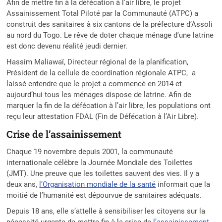
Afin de mettre fin à la défécation à l’air libre, le projet
Assainissement Total Piloté par la Communauté (ATPC) a
construit des sanitaires à six cantons de la préfecture d’Assoli
au nord du Togo. Le rêve de doter chaque ménage d’une latrine
est donc devenu réalité jeudi dernier.
Hassim Maliawaï, Directeur régional de la planification,
Président de la cellule de coordination régionale ATPC, a
laissé entendre que le projet a commencé en 2014 et
aujourd’hui tous les ménages dispose de latrine. Afin de
marquer la fin de la défécation à l’air libre, les populations ont
reçu leur attestation FDAL (Fin de Défécation à l’Air Libre).
Crise de l’assainissement
Chaque 19 novembre depuis 2001, la communauté
internationale célèbre la Journée Mondiale des Toilettes
(JMT). Une preuve que les toilettes sauvent des vies. Il y a
deux ans,
l’Organisation mondiale de la santé
informait que la
moitié de l’humanité est dépourvue de sanitaires adéquats.
Depuis 18 ans, elle s’attelle à sensibiliser les citoyens sur la
nécessité urgente de mettre fin à la crise de
l’assainissement