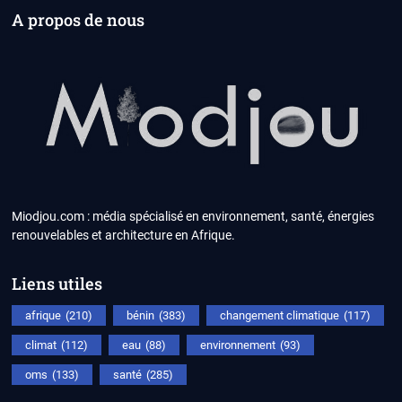
A propos de nous
Miodjou.com : média spécialisé en environnement, santé, énergies
renouvelables et architecture en Afrique.
Liens utiles
afrique
(210)
bénin
(383)
changement climatique
(117)
climat
(112)
eau
(88)
environnement
(93)
oms
(133)
santé
(285)