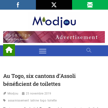
Skip
Facebook
LinkedIn
X
to
content
Miodjo
PRÉSERVONS
NOTRE
ENVIRONNEMENT
Au Togo, six cantons d’Assoli
bénéficient de toilettes
Miodjou
25 novembre 2019
assainissement
latrine
togo
toilette