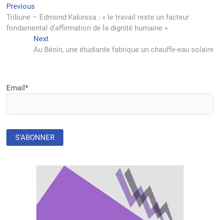
Navigation
Previous
Previous
post:
Tribune – Edmond Kakessa : « le travail reste un facteur
de
fondamental d’affirmation de la dignité humaine »
l’article
Next
Next
post:
Au Bénin, une étudiante fabrique un chauffe-eau solaire
Email*