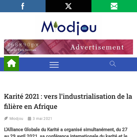
Skip
Facebook
LinkedIn
X
to
content
Miodjo
PRÉSERVONS
NOTRE
ENVIRONNEMENT
Karité 2021 : vers l’industrialisation de la
filière en Afrique
Miodjou
3 mai 2021
L’Alliance Globale du Karité a organisé simultanément, du 27
au 29 avril 2021, sa conférence internationale du karité et le…