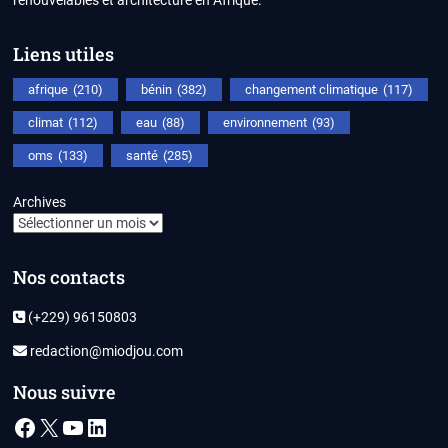
renouvelables et architecture en Afrique.
Liens utiles
afrique
(210)
bénin
(382)
changement climatique
(117)
climat
(112)
eau
(88)
environnement
(93)
oms
(133)
santé
(285)
Archives
Nos contacts
(+229) 96150803
redaction@miodjou.com
Nous suivre
Facebook
X
YouTube
LinkedIn