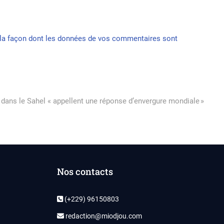
r la façon dont les données de vos commentaires sont
ans le Sahel « appellent une réponse d’envergure mondiale »
Nos contacts
(+229) 96150803
redaction@miodjou.com