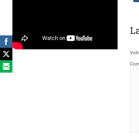
L
Votr
Com