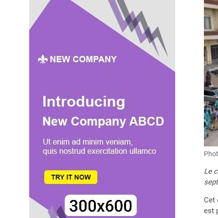
Phot
Le c
sept
Cet 
est 