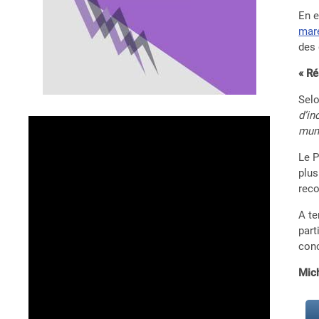
En e
mar
des 
« Ré
Sel
d’in
muni
Le P
plus
reco
A te
part
con
Mic