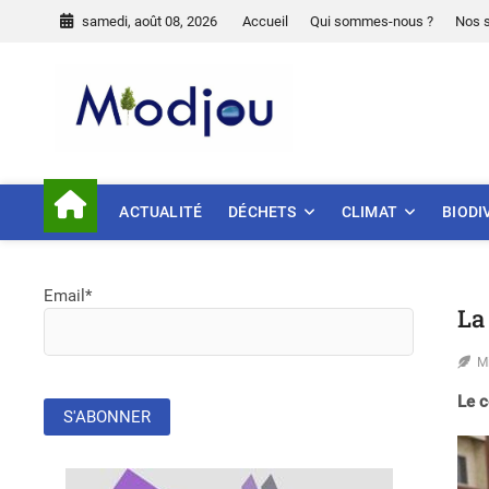
Skip
samedi, août 08, 2026
Accueil
Qui sommes-nous ?
Nos 
to
content
Miodjou
PRÉSERVONS NOTRE ENVIR
ACTUALITÉ
DÉCHETS
CLIMAT
BIODI
Email*
La
M
Le c