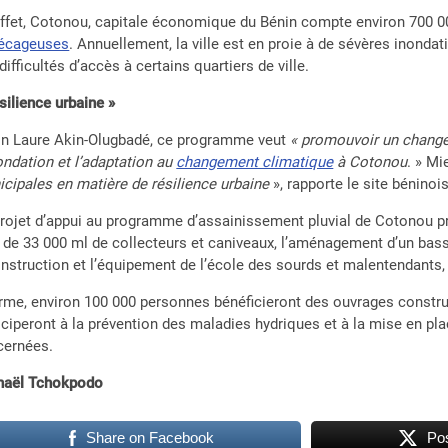
ffet, Cotonou, capitale économique du Bénin compte environ 700 00
écageuses
. Annuellement, la ville est en proie à de sévères inonda
difficultés d’accès à certains quartiers de ville.
silience urbaine »
on Laure Akin-Olugbadé, ce programme veut
« promouvoir un change
ondation et l’adaptation au
changement climatique
à Cotonou
. » Mi
cipales en matière de résilience urbaine
», rapporte le site béninoi
rojet d’appui au programme d’assainissement pluvial de Cotonou pre
 de 33 000 ml de collecteurs et caniveaux, l’aménagement d’un bass
nstruction et l’équipement de l’école des sourds et malentendants, 
rme, environ 100 000 personnes bénéficieront des ouvrages construi
iciperont à la prévention des maladies hydriques et à la mise en pla
cernées.
haël Tchokpodo
Share on Facebook
Pos