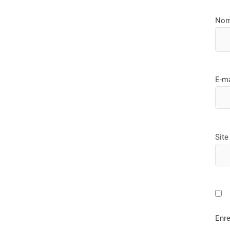
No
E-m
Site
Enre