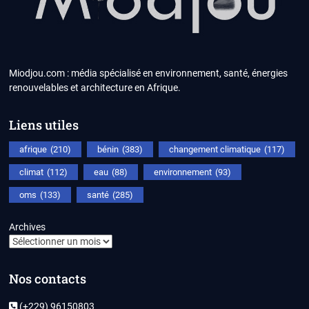
Miodjou.com : média spécialisé en environnement, santé, énergies
renouvelables et architecture en Afrique.
Liens utiles
afrique
(210)
bénin
(383)
changement climatique
(117)
climat
(112)
eau
(88)
environnement
(93)
oms
(133)
santé
(285)
Archives
Nos contacts
(+229) 96150803