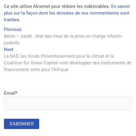
Ce site utilise Akismet pour réduire les indésirables.
En savoir
plus sur la façon dont les données de vos commentaires sont
traitées
.
Navigation
Previous
Previous
post:
Bénin – santé : état des lieux de la prise en charge infanto-
de
juvénile
l’article
Next
Next
post:
La BAD, les fonds d’investissement pour le climat et la
Coalition for Green Capital vont développer des instruments de
financement verts pour l’Afrique
Email*