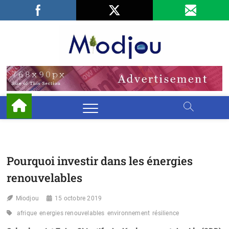
Skip
Facebook
LinkedIn
X
to
content
Miodjo
PRÉSERVONS
NOTRE
ENVIRONNEMENT
Pourquoi investir dans les énergies
renouvelables
Miodjou
15 octobre 2019
afrique
energies renouvelables
environnement
résilience