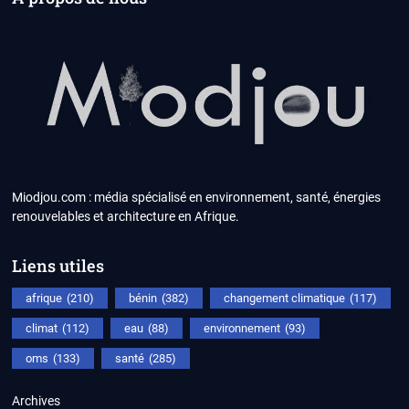
Miodjou.com : média spécialisé en environnement, santé, énergies
renouvelables et architecture en Afrique.
Liens utiles
afrique
(210)
bénin
(382)
changement climatique
(117)
climat
(112)
eau
(88)
environnement
(93)
oms
(133)
santé
(285)
Archives