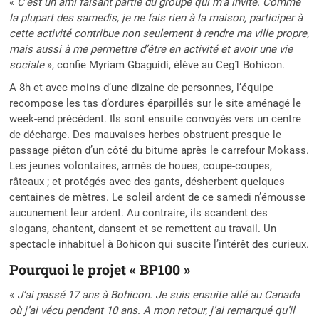
«
C’est un ami faisant partie du groupe qui m’a invité. Comme
la plupart des samedis, je ne fais rien à la maison, participer à
cette activité contribue non seulement à rendre ma ville propre,
mais aussi à me permettre d’être en activité et avoir une vie
sociale
», confie Myriam Gbaguidi, élève au Ceg1 Bohicon.
A 8h et avec moins d’une dizaine de personnes, l’équipe
recompose les tas d’ordures éparpillés sur le site aménagé le
week-end précédent. Ils sont ensuite convoyés vers un centre
de décharge. Des mauvaises herbes obstruent presque le
passage piéton d’un côté du bitume après le carrefour Mokass.
Les jeunes volontaires, armés de houes, coupe-coupes,
râteaux ; et protégés avec des gants, désherbent quelques
centaines de mètres. Le soleil ardent de ce samedi n’émousse
aucunement leur ardent. Au contraire, ils scandent des
slogans, chantent, dansent et se remettent au travail. Un
spectacle inhabituel à Bohicon qui suscite l’intérêt des curieux.
Pourquoi le projet « BP100 »
«
J’ai passé 17 ans à Bohicon. Je suis ensuite allé au Canada
où j’ai vécu pendant 10 ans. A mon retour, j’ai remarqué qu’il