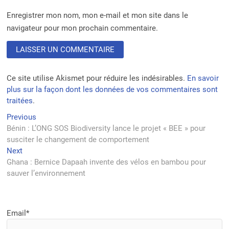
Enregistrer mon nom, mon e-mail et mon site dans le
navigateur pour mon prochain commentaire.
Ce site utilise Akismet pour réduire les indésirables.
En savoir
plus sur la façon dont les données de vos commentaires sont
traitées
.
Navigation
Previous
Previous
post:
Bénin : L’ONG SOS Biodiversity lance le projet « BEE » pour
de
susciter le changement de comportement
l’article
Next
Next
post:
Ghana : Bernice Dapaah invente des vélos en bambou pour
sauver l’environnement
Email*