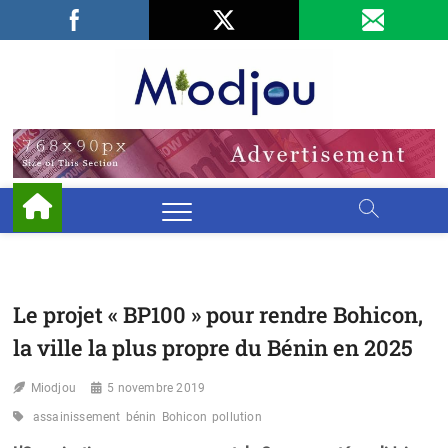
Skip
Facebook
LinkedIn
X
to
content
Miodjo
PRÉSERVONS
NOTRE
ENVIRONNEMENT
Le projet « BP100 » pour rendre Bohicon,
la ville la plus propre du Bénin en 2025
Miodjou
5 novembre 2019
assainissement
bénin
Bohicon
pollution