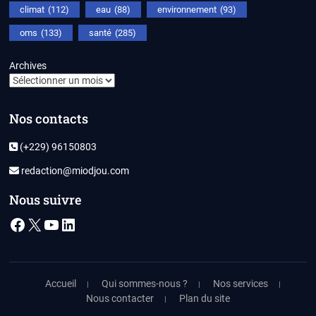
climat
(112)
eau
(88)
environnement
(93)
oms
(133)
santé
(285)
Archives
Nos contacts
(+229) 96150803
redaction@miodjou.com
Nous suivre
Facebook
X
YouTube
LinkedIn
Accueil
Qui sommes-nous ?
Nos services
Nous contacter
Plan du site