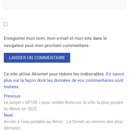
Enregistrer mon nom, mon e-mail et mon site dans le
navigateur pour mon prochain commentaire.
Ce site utilise Akismet pour réduire les indésirables.
En savoir
plus sur la façon dont les données de vos commentaires sont
traitées
.
Navigation
Previous
Previous
post:
Le projet « BP100 » pour rendre Bohicon, la ville la plus propre
de
du Bénin en 2025
l’article
Next
Next
post:
Accès à l’eau potable au Bénin : La Soneb au service des plus
démunis