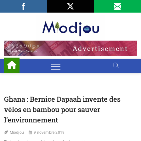
Skip
Facebook
LinkedIn
X
to
content
Miodjo
PRÉSERVONS
NOTRE
ENVIRONNEMENT
Ghana : Bernice Dapaah invente des
vélos en bambou pour sauver
l’environnement
Miodjou
9 novembre 2019