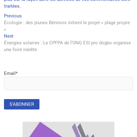
traitées
.
Navigation
Previous
Previous
post:
Écologie : des jeunes Béninois initient le projet « plage propre
de
»
l’article
Next
Next
post:
Énergies solaires : Le CPFPA de l’ONG ESI pro dogbo organise
une foire inédite
Email*