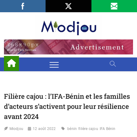
Skip
Facebook
LinkedIn
X
to
content
Miodjo
PRÉSERVONS
NOTRE
ENVIRONNEMENT
Filière cajou : l’IFA-Bénin et les familles
d’acteurs s’activent pour leur résilience
avant 2024
Miodjou
12 août 2022
bénin
filière cajou
IFA Bénin