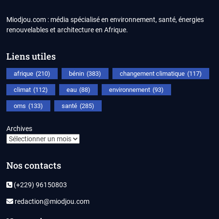
Miodjou.com : média spécialisé en environnement, santé, énergies
renouvelables et architecture en Afrique.
Liens utiles
afrique
(210)
bénin
(383)
changement climatique
(117)
climat
(112)
eau
(88)
environnement
(93)
oms
(133)
santé
(285)
Archives
Nos contacts
(+229) 96150803
redaction@miodjou.com