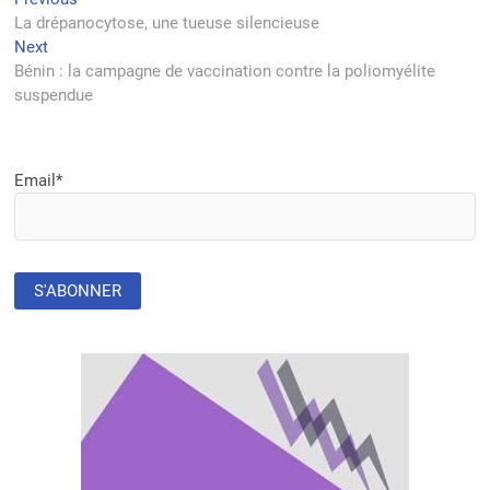
Navigation
post:
La drépanocytose, une tueuse silencieuse
de
Next
Next
l’article
post:
Bénin : la campagne de vaccination contre la poliomyélite
suspendue
Email*