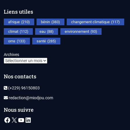
Liens utiles
afrique
(210)
bénin
(383)
changement climatique
(117)
climat
(112)
eau
(88)
environnement
(93)
oms
(133)
santé
(285)
Archives
Nos contacts
(+229) 96150803
redaction@miodjou.com
Nous suivre
Facebook
X
YouTube
LinkedIn