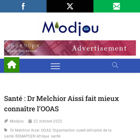
Skip
Facebook
LinkedIn
X
to
content
Miodjo
PRÉSERVONS
NOTRE
ENVIRONNEMENT
Santé : Dr Melchior Aissi fait mieux
connaître l’OOAS
Miodjou
22 octobre 2022
Dr Melchior Aissi
OOAS
Organisation ouest-africaine de la
santé
REMAPSEN Afrique
santé