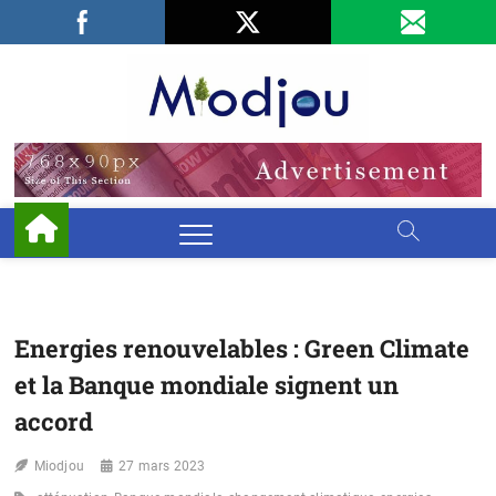
Skip
Facebook
LinkedIn
X
to
content
Miodjo
PRÉSERVONS
NOTRE
ENVIRONNEMENT
Energies renouvelables : Green Climate
et la Banque mondiale signent un
accord
Miodjou
27 mars 2023