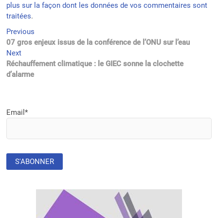
plus sur la façon dont les données de vos commentaires sont
traitées
.
Navigation
Previous
Previous
post:
07 gros enjeux issus de la conférence de l’ONU sur l’eau
de
Next
Next
l’article
post:
Réchauffement climatique : le GIEC sonne la clochette
d’alarme
Email*