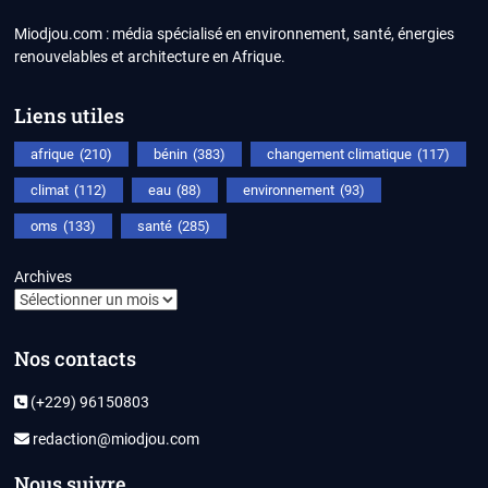
Miodjou.com : média spécialisé en environnement, santé, énergies
renouvelables et architecture en Afrique.
Liens utiles
afrique
(210)
bénin
(383)
changement climatique
(117)
climat
(112)
eau
(88)
environnement
(93)
oms
(133)
santé
(285)
Archives
Nos contacts
(+229) 96150803
redaction@miodjou.com
Nous suivre