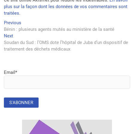
Ce site utilise Akismet pour réduire les indésirables.
En savoir
plus sur la façon dont les données de vos commentaires sont
traitées
.
Navigation
Previous
Previous
post:
Bénin : plusieurs agents mutés au ministère de la santé
de
Next
Next
l’article
post:
Soudan du Sud : l’OMS dote l’hôpital de Juba d’un dispositif de
traitement des déchets médicaux
Email*