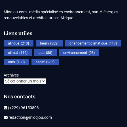
Miodjou.com : média spécialisé en environnement, santé, énergies
renouvelables et architecture en Afrique.
Liens utiles
afrique
(210)
bénin
(382)
changement climatique
(117)
climat
(112)
eau
(88)
environnement
(93)
oms
(133)
santé
(285)
Archives
Nos contacts
(+229) 96150803
redaction@miodjou.com