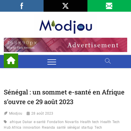
Skip
Facebook
LinkedIn
X
to
content
Miodjo
PRÉSERVONS
NOTRE
ENVIRONNEMENT
Sénégal : un sommet e-santé en Afrique
s’ouvre ce 29 août 2023
Miodjou
28 août 2023
afrique
Dakar
e-santé
Fondation Novartis
Health tech
Health Tech
Hub Africa
innovation
Rwanda
santé
sénégal
startup
Tech