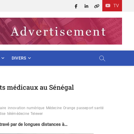
TV
Facebook
LinkedIn
X
DIVERS
erts médicaux au Sénégal
aire
innovation numérique
Médecine
Orange
passeport santé
tise
télémédecine
Telewer
ntravé par de longues distances à…