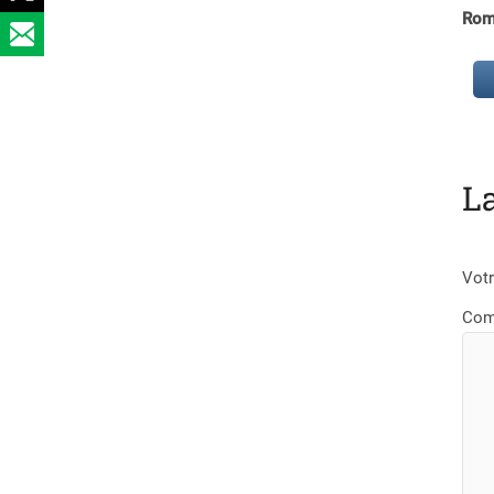
Rom
L
Votr
Com