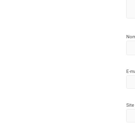
No
E-m
Site