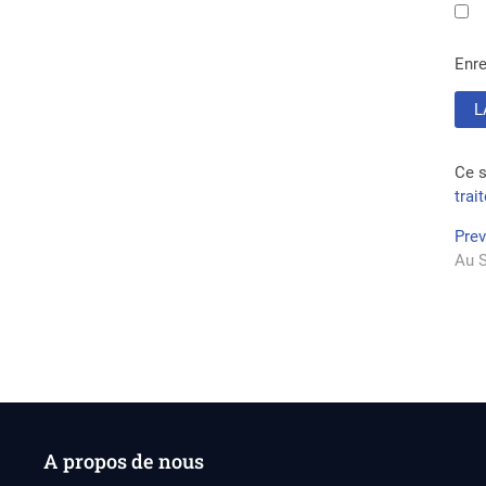
Enre
Ce s
trai
Na
Pre
Au S
de
l’a
A propos de nous