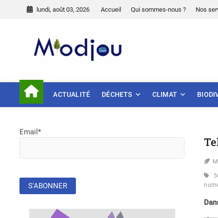
Skip
lundi, août 03, 2026
Accueil
Qui sommes-nous ?
Nos ser
to
content
Miodjou
PRÉSERVONS NOTRE ENVIR
ACTUALITÉ
DÉCHETS
CLIMAT
BIODI
Email*
Te
M
5
numé
Dans