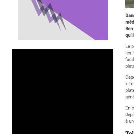
Dans
méde
Ben 
qu’i
Le p
les 
faci
plat
Cepe
« Te
plat
géné
En c
dépl
à un
Tel