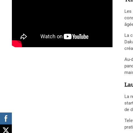
Les 
cons
âgée
La c
Daka
créa
Au-d
pand
mais
Lau
La r
star
de d
Tele
prat