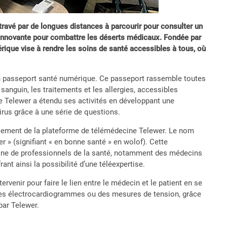
travé par de longues distances à parcourir pour consulter un
nnovante pour combattre les déserts médicaux. Fondée par
ique vise à rendre les soins de santé accessibles à tous, où
n passeport santé numérique. Ce passeport rassemble toutes
sanguin, les traitements et les allergies, accessibles
e Telewer a étendu ses activités en développant une
irus grâce à une série de questions.
ancement de la plateforme de télémédecine Telewer. Le nom
r » (signifiant « en bonne santé » en wolof). Cette
aine de professionnels de la santé, notamment des médecins
ant ainsi la possibilité d’une téléexpertise.
ervenir pour faire le lien entre le médecin et le patient en se
 des électrocardiogrammes ou des mesures de tension, grâce
par Telewer.