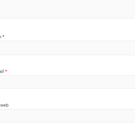
m
*
ail
*
 web