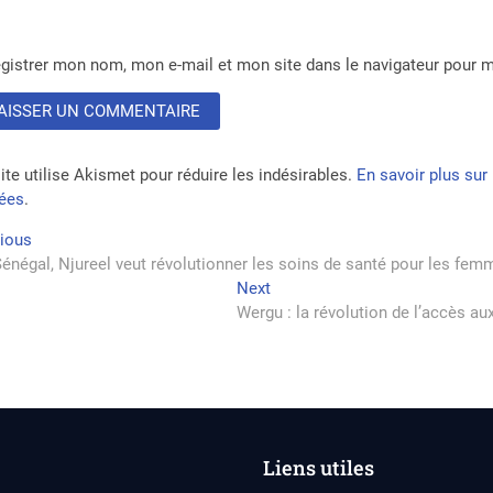
gistrer mon nom, mon e-mail et mon site dans le navigateur pour
ite utilise Akismet pour réduire les indésirables.
En savoir plus su
tées
.
vigation
Previous
vious
post:
énégal, Njureel veut révolutionner les soins de santé pour les fe
Next
Next
rticle
post:
Wergu : la révolution de l’accès a
Liens utiles