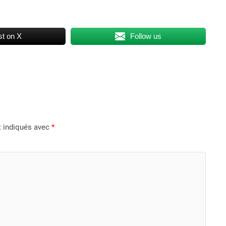
t on X
Follow us
t indiqués avec
*