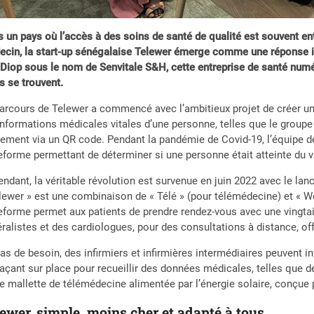
 un pays où l’accès à des soins de santé de qualité est souvent en
cin, la start-up sénégalaise Telewer émerge comme une réponse i
Diop sous le nom de Senvitale S&H, cette entreprise de santé numér
ls se trouvent.
arcours de Telewer a commencé avec l’ambitieux projet de créer u
informations médicales vitales d’une personne, telles que le groupe 
lement via un QR code. Pendant la pandémie de Covid-19, l’équipe d
eforme permettant de déterminer si une personne était atteinte du v
ndant, la véritable révolution est survenue en juin 2022 avec le l
lewer » est une combinaison de « Télé » (pour télémédecine) et « We
eforme permet aux patients de prendre rendez-vous avec une vingt
ralistes et des cardiologues, pour des consultations à distance, offr
as de besoin, des infirmiers et infirmières intermédiaires peuvent int
açant sur place pour recueillir des données médicales, telles que
e mallette de télémédecine alimentée par l’énergie solaire, conçue 
ewer, simple, moins cher et adapté à tous