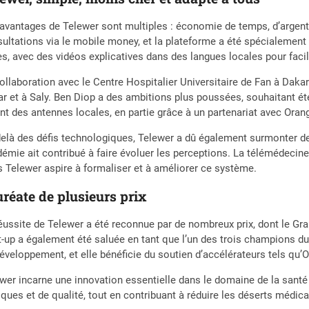
avantages de Telewer sont multiples : économie de temps, d’argent e
ultations via le mobile money, et la plateforme a été spécialemen
s, avec des vidéos explicatives dans des langues locales pour facili
ollaboration avec le Centre Hospitalier Universitaire de Fan à Daka
r et à Saly. Ben Diop a des ambitions plus poussées, souhaitant éte
nt des antennes locales, en partie grâce à un partenariat avec Orang
elà des défis technologiques, Telewer a dû également surmonter de
émie ait contribué à faire évoluer les perceptions. La télémédecine
 Telewer aspire à formaliser et à améliorer ce système.
réate de plusieurs prix
éussite de Telewer a été reconnue par de nombreux prix, dont le Gran
t-up a également été saluée en tant que l’un des trois champions d
éveloppement, et elle bénéficie du soutien d’accélérateurs tels qu’
wer incarne une innovation essentielle dans le domaine de la santé
iques et de qualité, tout en contribuant à réduire les déserts médic