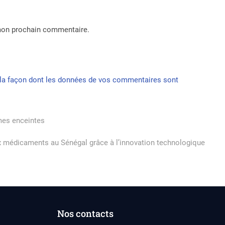
 mon prochain commentaire.
r la façon dont les données de vos commentaires sont
mmes enceintes
ux médicaments au Sénégal grâce à l’innovation technologique
Nos contacts