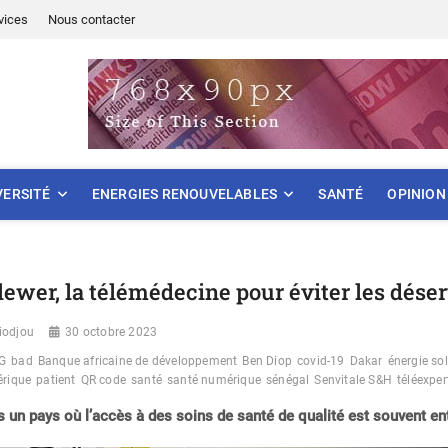
vices
Nous contacter
ONNEMENT
VERSITÉ
ENERGIES RENOUVELABLES
SANTÉ
OPINION
lewer, la télémédecine pour éviter les dés
iodjou
30 octobre 2023
G
bad
Banque africaine de développement
Ben Diop
covid-19
Dakar
énergie sol
rique
patient
QR code
santé
santé numérique
sénégal
Senvitale S&H
téléexper
 un pays où l’accès à des soins de santé de qualité est souvent e