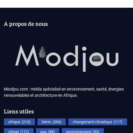
A propos de nous
Miodjou.com : média spécialisé en environnement, santé, énergies
renouvelables et architecture en Afrique.
Liens utiles
afrique
(210)
bénin
(384)
changement climatique
(117)
climat
(112)
eau
(88)
environnement
(93)