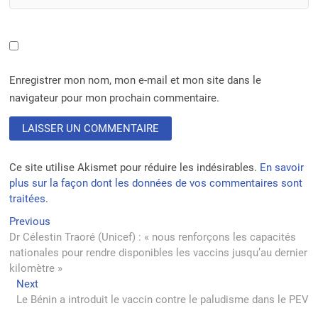
Enregistrer mon nom, mon e-mail et mon site dans le
navigateur pour mon prochain commentaire.
Ce site utilise Akismet pour réduire les indésirables.
En savoir
plus sur la façon dont les données de vos commentaires sont
traitées
.
Navigation
Previous
Previous
post:
Dr Célestin Traoré (Unicef) : « nous renforçons les capacités
de
nationales pour rendre disponibles les vaccins jusqu’au dernier
l’article
kilomètre »
Next
Next
post:
Le Bénin a introduit le vaccin contre le paludisme dans le PEV