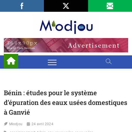
Skip
Facebook
LinkedIn
X
to
content
Miodjo
PRÉSERVONS
NOTRE
ENVIRONNEMENT
Bénin : études pour le système
d’épuration des eaux usées domestiques
à Ganvié
Miodjou
24 avril 2024