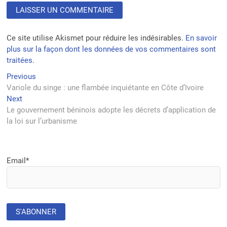
Ce site utilise Akismet pour réduire les indésirables.
En savoir
plus sur la façon dont les données de vos commentaires sont
traitées
.
Navigation
Previous
Previous
post:
Variole du singe : une flambée inquiétante en Côte d’Ivoire
de
Next
Next
l’article
post:
Le gouvernement béninois adopte les décrets d’application de
la loi sur l’urbanisme
Email*