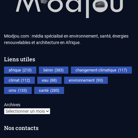
Miodjou.com : média spécialisé en environnement, santé, énergies
renouvelables et architecture en Afrique.
Liens utiles
afrique
(210)
bénin
(383)
changement climatique
(117)
climat
(112)
eau
(88)
environnement
(93)
oms
(133)
santé
(285)
Archives
Nos contacts