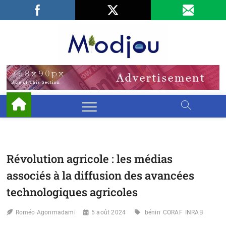
Skip
Facebook
LinkedIn
X
to
content
Miodjo
PRÉSERVONS
NOTRE
ENVIRONNEMENT
Révolution agricole : les médias
associés à la diffusion des avancées
technologiques agricoles
Roméo Agonmadami
5 août 2024
bénin
CORAF
INRAB