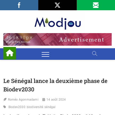
Skip
Facebook
LinkedIn
X
to
content
Miodjo
PRÉSERVONS
NOTRE
ENVIRONNEMENT
Le Sénégal lance la deuxième phase de
Biodev2030
Roméo Agonmadami
14 août 2024
Biodev2030
biodiversité
sénégal