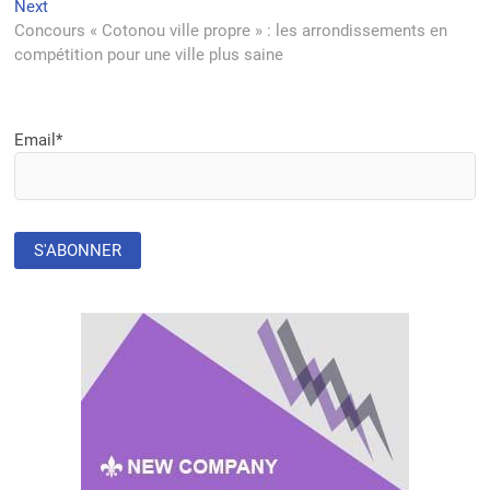
l’article
Next
Next
post:
Concours « Cotonou ville propre » : les arrondissements en
compétition pour une ville plus saine
Email*