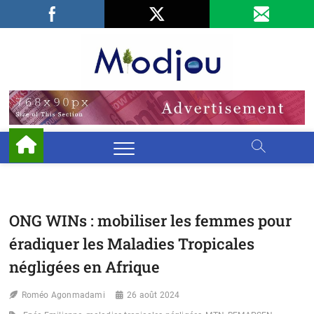
Skip
Facebook
LinkedIn
X
to
content
Miodjo
PRÉSERVONS
NOTRE
ENVIRONNEMENT
ONG WINs : mobiliser les femmes pour
éradiquer les Maladies Tropicales
négligées en Afrique
Roméo Agonmadami
26 août 2024