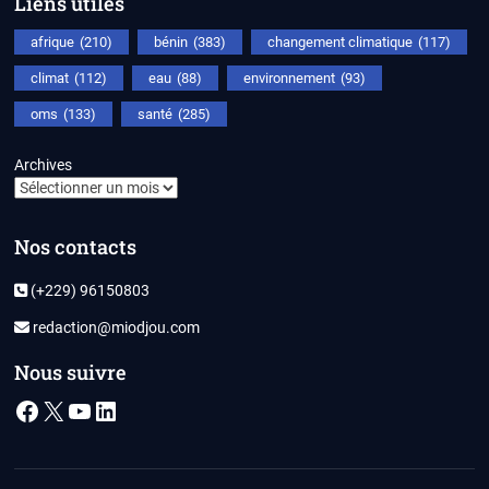
Liens utiles
afrique
(210)
bénin
(383)
changement climatique
(117)
climat
(112)
eau
(88)
environnement
(93)
oms
(133)
santé
(285)
Archives
Nos contacts
(+229) 96150803
redaction@miodjou.com
Nous suivre
Facebook
X
YouTube
LinkedIn