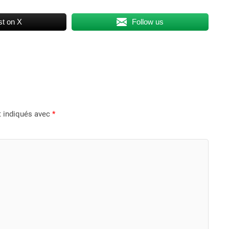
t on X
Follow us
t indiqués avec
*