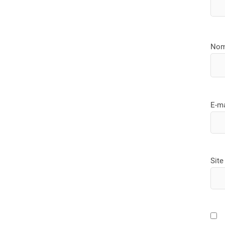
No
E-m
Site