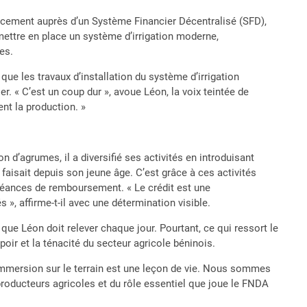
cement auprès d’un Système Financier Décentralisé (SFD),
mettre en place un système d’irrigation moderne,
es.
ue les travaux d’installation du système d’irrigation
r. « C’est un coup dur », avoue Léon, la voix teintée de
ent la production. »
 d’agrumes, il a diversifié ses activités en introduisant
l faisait depuis son jeune âge. C’est grâce à ces activités
échéances de remboursement. « Le crédit est une
s », affirme-t-il avec une détermination visible.
que Léon doit relever chaque jour. Pourtant, ce qui ressort le
espoir et la ténacité du secteur agricole béninois.
e immersion sur le terrain est une leçon de vie. Nous sommes
producteurs agricoles et du rôle essentiel que joue le FNDA