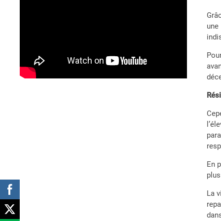
Grâc
une 
indi
Pour
avan
déce
Rési
Cepe
l’él
para
resp
En p
plus
La v
repa
dans