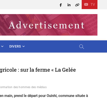
TV
Facebook
LinkedIn
X
DIVERS
ricole : sur la ferme « La Gelée
Formation des hommes des médias
 en main, prend le départ pour Ouinhi, commune située à