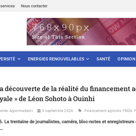
services
Nous contacter
ONNEMENT
VERSITÉ
ENERGIES RENOUVELABLES
SANTÉ
OPINION
la découverte de la réalité du financement ag
yale » de Léon Sohoto à Ouinhi
oméo Agonmadami
9 septembre 2024
Financement agricole
FNDA
. La trentaine de journalistes, caméra, bloc-notes et enregistreurs
s…