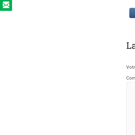
L
Votr
Com