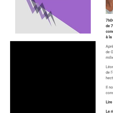
7h06
de 7
conc
à la
Aprè
de O
mili
Léon
de l
hect
Il n
cons
Lire
Le r