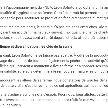
e à l’accompagnement du FNDA, Léon Sohoto a pu obtenir un finan
bouffée d’oxygène pour sa ferme. Ce crédit devait lui permettre de 
spensable pour sécuriser sa production face aux caprices climatiqu
tant, malgré cet appui, le chemin n’a pas été sans embûches. Alors q
çaient, un accident malheureux survint, impliquant le chef de chantie
ption. « Les travaux sont à l’arrêt depuis, et cela affecte sérieusem
lience et diversification : les clés de la survie
ndant, Léon Sohoto ne se laisse pas abattre. À côté de la production
evage de volailles, de bovins et également la pêche, une activité qu’i
llèles qu’il parvient à maintenir à flot sa ferme et à honorer ses 
onsabilité, et je suis déterminé à le rembourser malgré les difficulté
arcourant les allées de sa ferme, nous constatons de visu les défis 
 de cette visite, c’est la résilience de cet agriculteur, qui incarne l’
isite s’achève sur une note d’espoir. Pour nous, journalistes, cett
rtis avec une meilleure compréhension des réalités que vivent les 
 leur soutien.