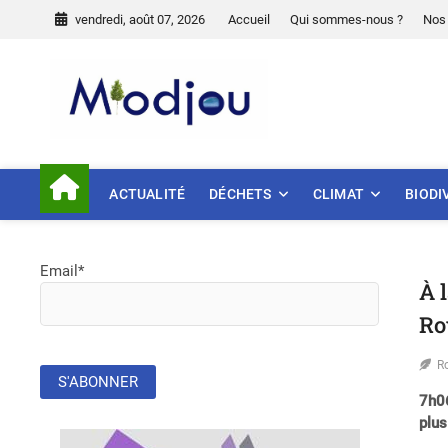
Skip
vendredi, août 07, 2026
Accueil
Qui sommes-nous ?
Nos 
to
content
Miodjou
PRÉSERVONS NOTRE ENVIR
ACTUALITÉ
DÉCHETS
CLIMAT
BIODI
Email*
À 
Ro
R
7h06
plu