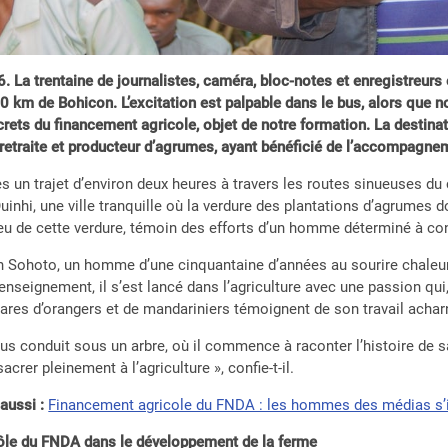
. La trentaine de journalistes, caméra, bloc-notes et enregistreurs
0 km de Bohicon. L’excitation est palpable dans le bus, alors que n
rets du financement agricole, objet de notre formation. La destinat
 retraite et producteur d’agrumes, ayant bénéficié de l’accompag
s un trajet d’environ deux heures à travers les routes sinueuses d
uinhi, une ville tranquille où la verdure des plantations d’agrume
eu de cette verdure, témoin des efforts d’un homme déterminé à con
 Sohoto, un homme d’une cinquantaine d’années au sourire chaleur
’enseignement, il s’est lancé dans l’agriculture avec une passion qui
ares d’orangers et de mandariniers témoignent de son travail achar
ous conduit sous un arbre, où il commence à raconter l’histoire de sa
acrer pleinement à l’agriculture », confie-t-il.
 aussi :
Financement agricole du FNDA : les hommes des médias s
ôle du FNDA dans le développement de la ferme