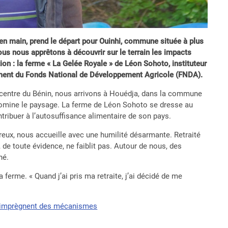
 en main, prend le départ pour Ouinhi, commune située à plus
ous nous apprêtons à découvrir sur le terrain les impacts
ion : la ferme « La Gelée Royale » de Léon Sohoto, instituteur
nement du Fonds National de Développement Agricole (FNDA).
u centre du Bénin, nous arrivons à Houédja, dans la commune
s domine le paysage. La ferme de Léon Sohoto se dresse au
tribuer à l’autosuffisance alimentaire de son pays.
eux, nous accueille avec une humilité désarmante. Retraité
, de toute évidence, ne faiblit pas. Autour de nous, des
né.
 ferme. « Quand j’ai pris ma retraite, j’ai décidé de me
’imprègnent des mécanismes