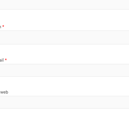
m
*
ail
*
 web