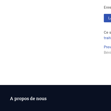
Enre
Ce s
trai
Na
Pre
Béni
de
l’a
A propos de nous