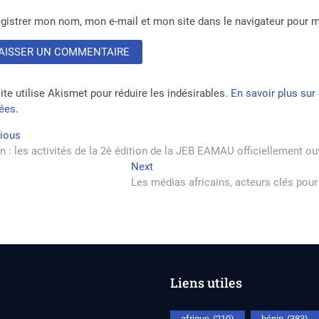
gistrer mon nom, mon e-mail et mon site dans le navigateur pour
ite utilise Akismet pour réduire les indésirables.
En savoir plus su
tées
.
vigation
Previous
vious
post:
n : les activités de la 2è édition de la JEB EAMAU officiellement ou
Next
Next
rticle
post:
Les médias africains, acteurs clés pour 
Liens utiles
afrique
(210)
bénin
(383)