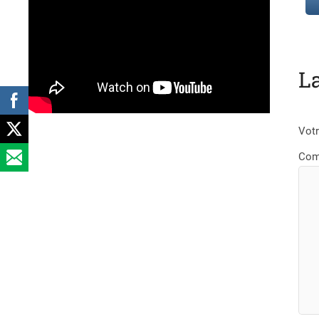
L
Votr
Com