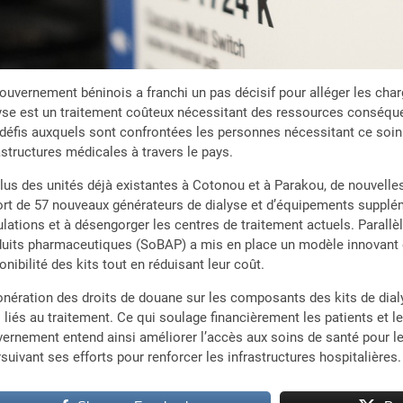
ouvernement béninois a franchi un pas décisif pour alléger les charg
yse est un traitement coûteux nécessitant des ressources conséquent
défis auxquels sont confrontées les personnes nécessitant ce soin 
astructures médicales à travers le pays.
lus des unités déjà existantes à Cotonou et à Parakou, de nouvelle
rt de 57 nouveaux générateurs de dialyse et d’équipements supplé
lations et à désengorger les centres de traitement actuels. Parall
uits pharmaceutiques (SoBAP) a mis en place un modèle innovant d’
onibilité des kits tout en réduisant leur coût.
onération des droits de douane sur les composants des kits de dia
s liés au traitement. Ce qui soulage financièrement les patients et 
ernement entend ainsi améliorer l’accès aux soins de santé pour le
suivant ses efforts pour renforcer les infrastructures hospitalières.