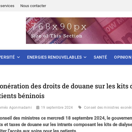
services
Nous contacter
ONNEMENT
VERSITÉ
ENERGIES RENOUVELABLES
SANTÉ
OPINION
onération des droits de douane sur les kits 
tients béninois
oméo Agonmadami
19 septembre 2024
Conseil des ministres
exonér
onseil des ministres ce mercredi 18 septembre 2024, le gouvernem
ts et taxes de douane sur les intrants composant les kits de dialyse
liter l’accès aux soins pour les patients.