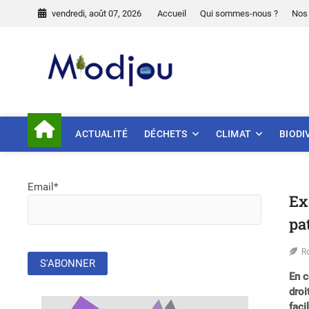
Skip
vendredi, août 07, 2026
Accueil
Qui sommes-nous ?
Nos 
to
content
Miodjou
PRÉSERVONS NOTRE ENVIR
ACTUALITÉ
DÉCHETS
CLIMAT
BIODI
Email*
Ex
pa
R
En c
droi
faci