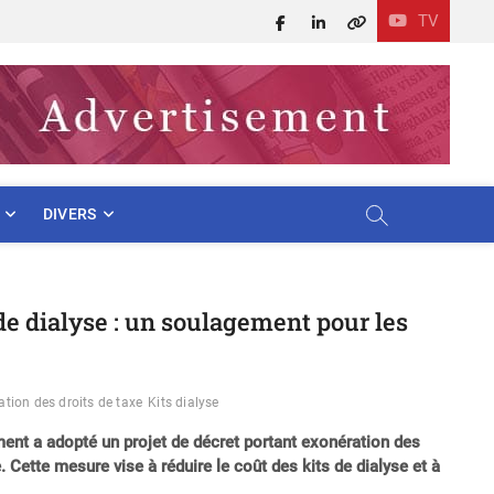
TV
Facebook
LinkedIn
X
DIVERS
de dialyse : un soulagement pour les
ation des droits de taxe
Kits dialyse
ent a adopté un projet de décret portant exonération des
. Cette mesure vise à réduire le coût des kits de dialyse et à