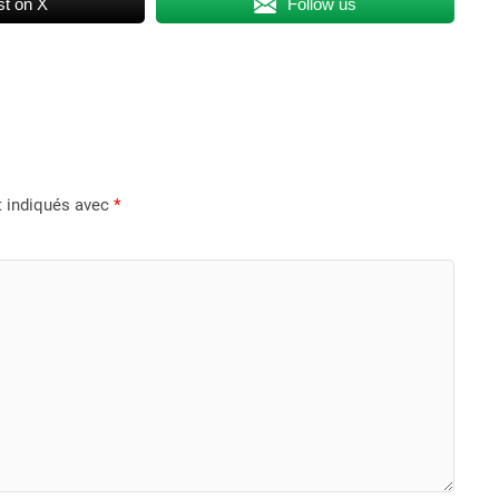
t on X
Follow us
t indiqués avec
*