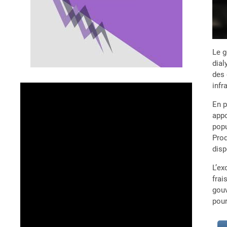
Le g
dial
des 
infr
En p
appo
popu
Prod
disp
L’ex
frai
gouv
pour