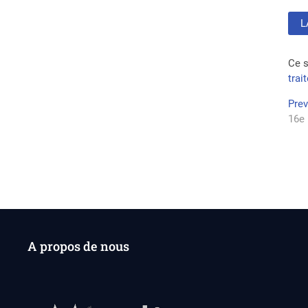
Ce s
trai
Na
Pre
16e 
de
l’a
A propos de nous