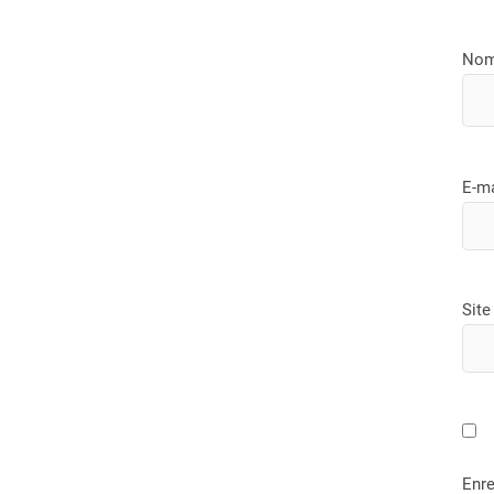
No
E-m
Site
Enre