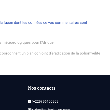
r la façon dont les données de vos commentaires sont
s météorologiques pour l’Afrique
coordonnent un plan conjoint d’éradication de la poliomyélite
Nos contacts
(+229) 96150803
redaction@miodjou.com