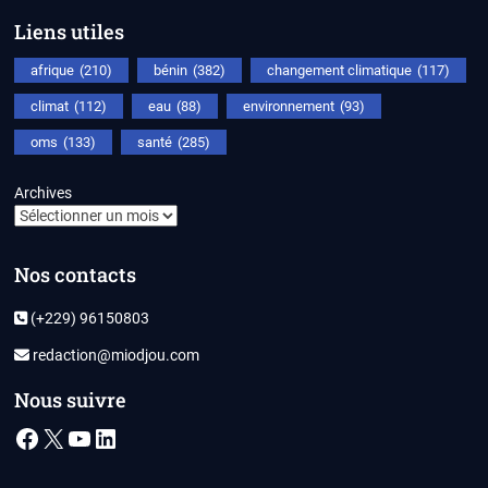
Liens utiles
afrique
(210)
bénin
(382)
changement climatique
(117)
climat
(112)
eau
(88)
environnement
(93)
oms
(133)
santé
(285)
Archives
Nos contacts
(+229) 96150803
redaction@miodjou.com
Nous suivre
Facebook
X
YouTube
LinkedIn