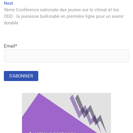
l’article
Next
Next
post:
9ème Conférence nationale des jeunes sur le climat et les
ODD : la jeunesse burkinabé en première ligne pour un avenir
durable
Email*