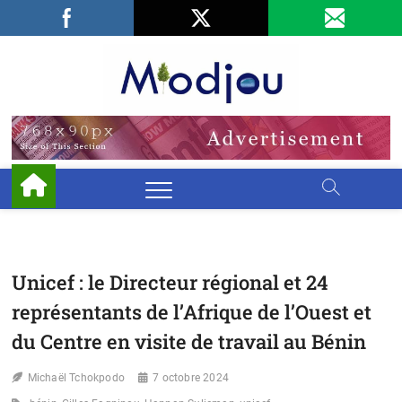
Skip
Facebook
LinkedIn
X
to
content
Miodjo
PRÉSERVONS
NOTRE
ENVIRONNEMENT
Unicef : le Directeur régional et 24
représentants de l’Afrique de l’Ouest et
du Centre en visite de travail au Bénin
Michaël Tchokpodo
7 octobre 2024