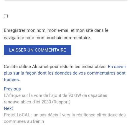
Enregistrer mon nom, mon e-mail et mon site dans le
navigateur pour mon prochain commentaire.
Ce site utilise Akismet pour réduire les indésirables.
En savoir
plus sur la façon dont les données de vos commentaires sont
traitées
.
Navigation
Previous
Previous
post:
L’Afrique sur la voie de l’ajout de 90 GW de capacités
de
renouvelables d’ici 2030 (Rapport)
l’article
Next
Next
post:
Projet LoCAL : un pas décisif vers la résilience climatique des
communes au Bénin