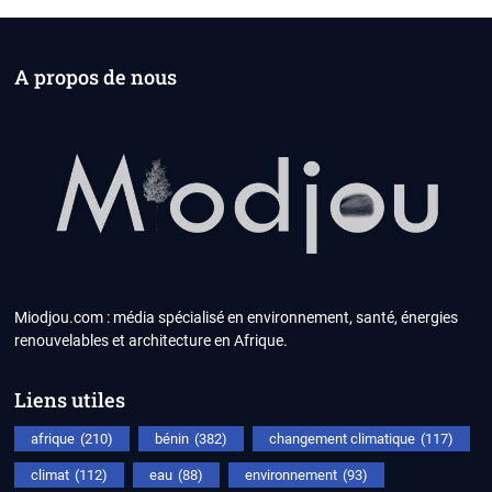
A propos de nous
Miodjou.com : média spécialisé en environnement, santé, énergies
renouvelables et architecture en Afrique.
Liens utiles
afrique
(210)
bénin
(382)
changement climatique
(117)
climat
(112)
eau
(88)
environnement
(93)