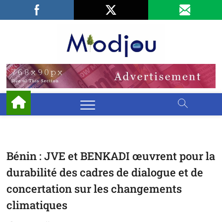
Skip
Facebook
LinkedIn
X
to
content
Miodjo
PRÉSERVONS
NOTRE
ENVIRONNEMENT
Bénin : JVE et BENKADI œuvrent pour la
durabilité des cadres de dialogue et de
concertation sur les changements
climatiques