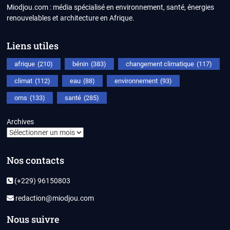
Miodjou.com : média spécialisé en environnement, santé, énergies
renouvelables et architecture en Afrique.
Liens utiles
afrique
(210)
bénin
(383)
changement climatique
(117)
climat
(112)
eau
(88)
environnement
(93)
oms
(133)
santé
(285)
Archives
Nos contacts
(+229) 96150803
redaction@miodjou.com
Nous suivre