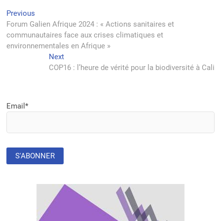
Navigation
Previous
Previous
post:
Forum Galien Afrique 2024 : « Actions sanitaires et
de
communautaires face aux crises climatiques et
l’article
environnementales en Afrique »
Next
Next
post:
COP16 : l’heure de vérité pour la biodiversité à Cali
Email*