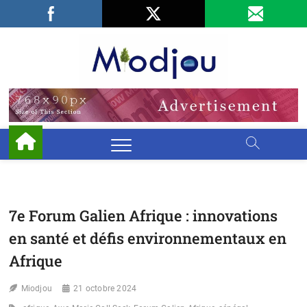
Skip
Facebook
LinkedIn
X
to
content
Miodjo
PRÉSERVONS
NOTRE
ENVIRONNEMENT
7e Forum Galien Afrique : innovations
en santé et défis environnementaux en
Afrique
Miodjou
21 octobre 2024