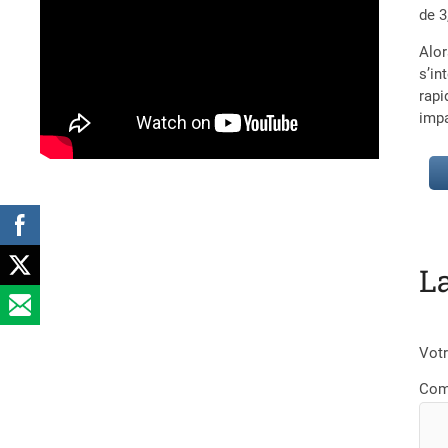
de 3
Alor
s’in
rapi
impa
L
Votr
Com