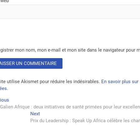
 web
gistrer mon nom, mon e-mail et mon site dans le navigateur pour
ite utilise Akismet pour réduire les indésirables.
En savoir plus su
tées
.
vigation
Previous
vious
post:
 Galien Afrique : deux initiatives de santé primées pour leur excelle
Next
Next
rticle
post:
Prix du Leadership : Speak Up Africa célèbre les c