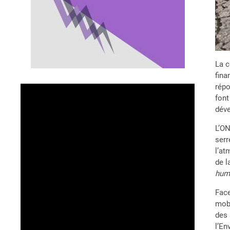
La c
fina
répo
font
dév
L’ON
serr
l’at
de l
hum
Face
mobi
des 
l’En