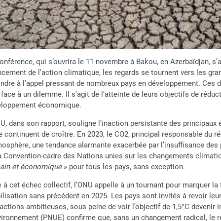
onférence, qui s’ouvrira le 11 novembre à Bakou, en Azerbaïdjan, s
ncement de l’action climatique, les regards se tournent vers les gr
ndre à l’appel pressant de nombreux pays en développement. Ces de
 face à un dilemme. Il s’agit de l’atteinte de leurs objectifs de r
eloppement économique.
U, dans son rapport, souligne l’inaction persistante des principaux 
e continuent de croître. En 2023, le CO2, principal responsable du 
mosphère, une tendance alarmante exacerbée par l’insuffisance des p
a Convention-cadre des Nations unies sur les changements climati
ain et économique
» pour tous les pays, sans exception.
 à cet échec collectif, l’ONU appelle à un tournant pour marquer la 
lisation sans précédent en 2025. Les pays sont invités à revoir le
actions ambitieuses, sous peine de voir l’objectif de 1,5°C deveni
vironnement (PNUE) confirme que, sans un changement radical, le r