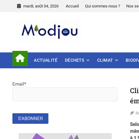
Skip
mardi, août 04, 2026
Accueil
Qui sommes-nous ?
Nos se
to
content
Miodjou
PRÉSERVONS NOTRE ENVIR
ACTUALITÉ
DÉCHETS
CLIMAT
BIODI
Email*
Cl
ém
R
Selo
mène
à 1,