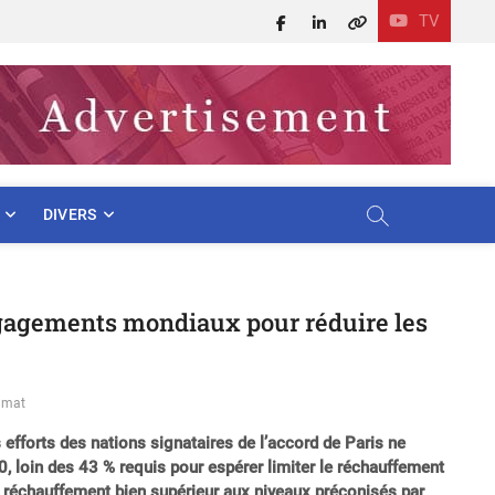
TV
Facebook
LinkedIn
X
DIVERS
engagements mondiaux pour réduire les
imat
 efforts des nations signataires de l’accord de Paris ne
, loin des 43 % requis pour espérer limiter le réchauffement
un réchauffement bien supérieur aux niveaux préconisés par