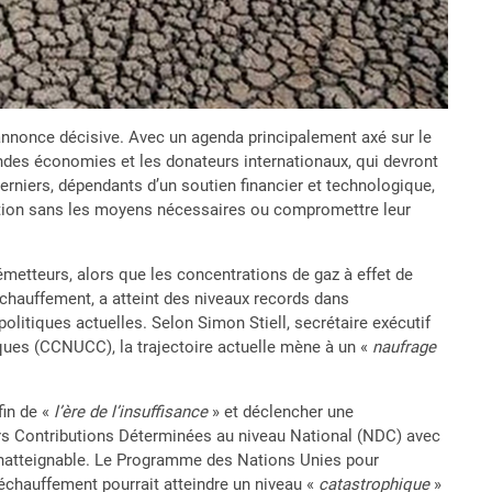
’annonce décisive. Avec un agenda principalement axé sur le
andes économies et les donateurs internationaux, qui devront
rniers, dépendants d’un soutien financier et technologique,
éduction sans les moyens nécessaires ou compromettre leur
émetteurs, alors que les concentrations de gaz à effet de
réchauffement, a atteint des niveaux records dans
olitiques actuelles. Selon Simon Stiell, secrétaire exécutif
ques (CCNUCC), la trajectoire actuelle mène à un «
naufrage
fin de «
l’ère de l’insuffisance
» et déclencher une
urs Contributions Déterminées au niveau National (NDC) avec
r inatteignable. Le Programme des Nations Unies pour
échauffement pourrait atteindre un niveau «
catastrophique
»