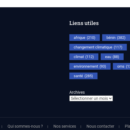
Liens utiles
afrique
(210)
bénin
(382)
changement climatique
(117)
climat
(112)
eau
(88)
environnement
(93)
oms
(1
santé
(285)
Archives
Qui sommes-nous ?
Nos services
Nous contacter
Pla