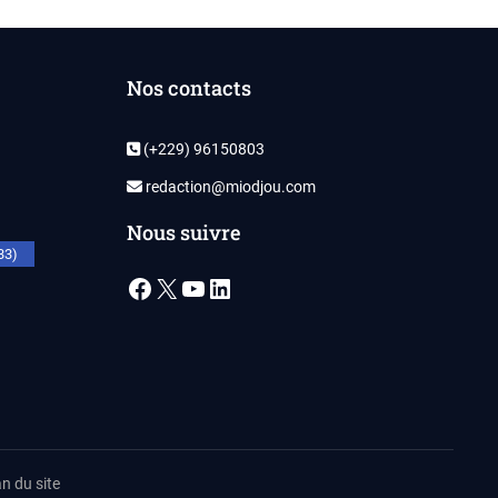
Nos contacts
(+229) 96150803
redaction@miodjou.com
Nous suivre
33)
Facebook
X
YouTube
LinkedIn
n du site