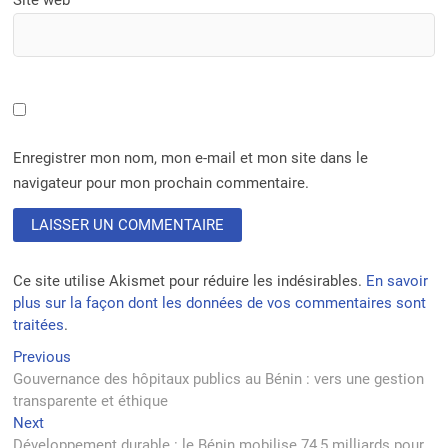
Site web
Enregistrer mon nom, mon e-mail et mon site dans le
navigateur pour mon prochain commentaire.
Ce site utilise Akismet pour réduire les indésirables.
En savoir
plus sur la façon dont les données de vos commentaires sont
traitées
.
Navigation
Previous
Previous
post:
Gouvernance des hôpitaux publics au Bénin : vers une gestion
de
transparente et éthique
l’article
Next
Next
post:
Développement durable : le Bénin mobilise 74,5 milliards pour