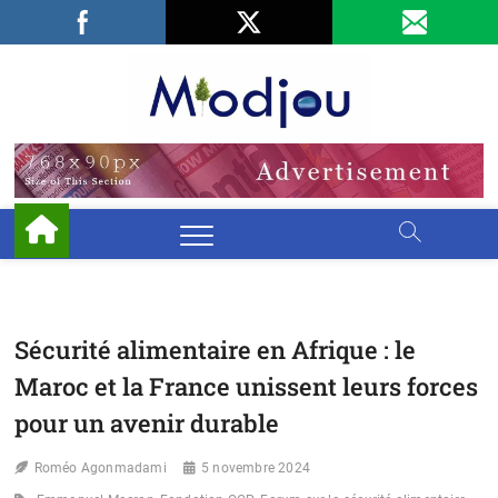
Skip
Facebook
LinkedIn
X
to
content
Miodjo
PRÉSERVONS
NOTRE
ENVIRONNEMENT
Sécurité alimentaire en Afrique : le
Maroc et la France unissent leurs forces
pour un avenir durable
Roméo Agonmadami
5 novembre 2024