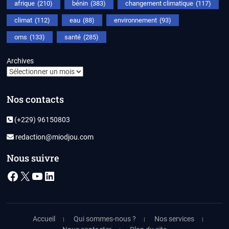
afrique
(210)
bénin
(383)
changement climatique
(117)
climat
(112)
eau
(88)
environnement
(93)
oms
(133)
santé
(285)
Archives
Nos contacts
(+229) 96150803
redaction@miodjou.com
Nous suivre
Facebook
X
YouTube
LinkedIn
Accueil
Qui sommes-nous ?
Nos services