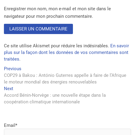
Enregistrer mon nom, mon e-mail et mon site dans le
navigateur pour mon prochain commentaire.
Ce site utilise Akismet pour réduire les indésirables.
En savoir
plus sur la façon dont les données de vos commentaires sont
traitées
.
Navigation
Previous
Previous
post:
COP29 à Bakou : António Guterres appelle à faire de l’Afrique
de
le moteur mondial des énergies renouvelables
l’article
Next
Next
post:
Accord Bénin-Norvège : une nouvelle étape dans la
coopération climatique internationale
Email*