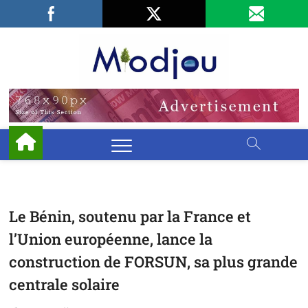
Skip
Facebook
LinkedIn
X
to
content
Miodjo
PRÉSERVONS
NOTRE
ENVIRONNEMENT
Le Bénin, soutenu par la France et
l’Union européenne, lance la
construction de FORSUN, sa plus grande
centrale solaire