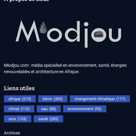
Miodjou.com : média spécialisé en environnement, santé, énergies
renouvelables et architecture en Afrique.
Liens utiles
afrique
(210)
bénin
(383)
changement climatique
(117)
climat
(112)
eau
(88)
environnement
(93)
oms
(133)
santé
(285)
Archives