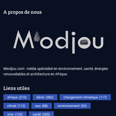
A propos de nous
Miodjou.com : média spécialisé en environnement, santé, énergies
renouvelables et architecture en Afrique.
Liens utiles
afrique
(210)
bénin
(382)
changement climatique
(117)
climat
(112)
eau
(88)
environnement
(93)
oms
(133)
santé
(285)