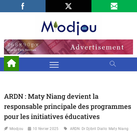
Skip
Facebook
LinkedIn
X
to
content
Miodjo
PRÉSERVONS
NOTRE
ENVIRONNEMENT
ARDN : Maty Niang devient la
responsable principale des programmes
pour les initiatives éducatives
Miodjou
10 février 2025
ARDN
Dr Djibril Diallo
Maty Niang