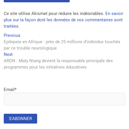
Ce site utilise Akismet pour réduire les indésirables.
En savoir
plus sur la façon dont les données de vos commentaires sont
traitées
.
Navigation
Previous
Previous
post:
Epilepsie en Afrique : près de 25 millions d’individus touchés
de
par ce trouble neurologique
l’article
Next
Next
post:
ARDN : Maty Niang devient la responsable principale des
programmes pour les initiatives éducatives
Email*