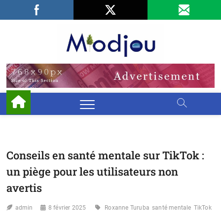
Skip
Facebook
LinkedIn
X
to
content
Miodjo
PRÉSERVONS
NOTRE
ENVIRONNEMENT
Conseils en santé mentale sur TikTok :
un piège pour les utilisateurs non
avertis
admin
8 février 2025
Roxanne Turuba
santé mentale
TikTok