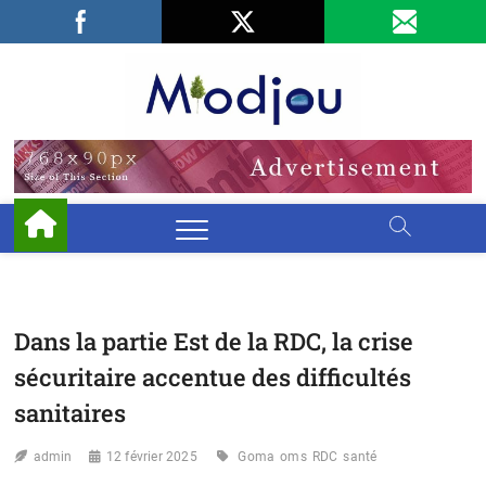
Skip
Facebook
LinkedIn
X
to
content
Miodjo
PRÉSERVONS
NOTRE
ENVIRONNEMENT
Dans la partie Est de la RDC, la crise
sécuritaire accentue des difficultés
sanitaires
admin
12 février 2025
Goma
oms
RDC
santé