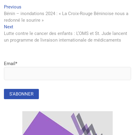
Navigation
Previous
Previous
post:
Bénin – inondations 2024 : « La Croix-Rouge Béninoise nous a
de
redonné le sourire »
l’article
Next
Next
post:
Lutte contre le cancer des enfants : L’OMS et St. Jude lancent
un programme de livraison internationale de médicaments
Email*