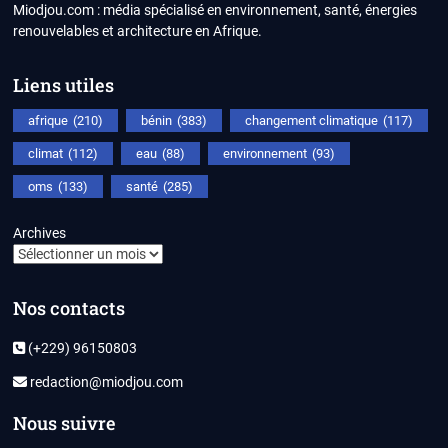
Miodjou.com : média spécialisé en environnement, santé, énergies
renouvelables et architecture en Afrique.
Liens utiles
afrique
(210)
bénin
(383)
changement climatique
(117)
climat
(112)
eau
(88)
environnement
(93)
oms
(133)
santé
(285)
Archives
Nos contacts
(+229) 96150803
redaction@miodjou.com
Nous suivre