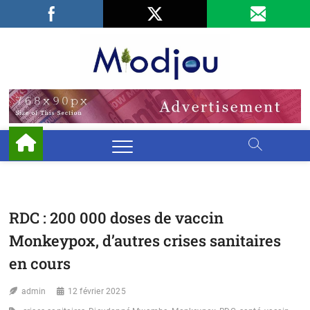
Skip
Facebook
LinkedIn
X
to
content
Miodjo
PRÉSERVONS
NOTRE
ENVIRONNEMENT
RDC : 200 000 doses de vaccin
Monkeypox, d’autres crises sanitaires
en cours
admin
12 février 2025