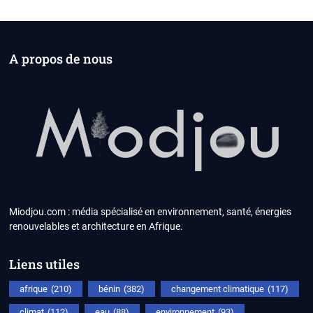
A propos de nous
Miodjou.com : média spécialisé en environnement, santé, énergies
renouvelables et architecture en Afrique.
Liens utiles
afrique
(210)
bénin
(382)
changement climatique
(117)
climat
(112)
eau
(88)
environnement
(93)