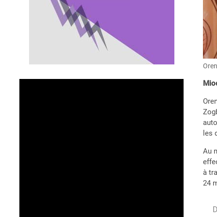
Oren
Miod
Oren
Zogb
auto
les 
Au m
effe
à tr
24 m
D