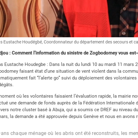
s Eustache Houdégbé, Coordonnateur du département des secours et cat
jou : Comment l’information du sinistre de Zogbodomey vous est-e
s Eustache Houdegbe : Dans la nuit du lundi 10 au mardi 11 mars 20
odomey faisant état d’une situation de vent violent dans la commu
matiquement fait ‘’l’alerte go’’ suivi du déploiement des volontaires
dégâts.
oment où les volontaires faisaient l’évaluation rapide, la mairie n
ctué une demande de fonds auprès de la Fédération Internationale d
avers notre cluster basé à Abuja, qui a soumis ce DREF au niveau du
ars, la demande a été approuvée depuis Genève et nous en avons re
ans chaque ménage où les abris ont été reconstruits, les memb