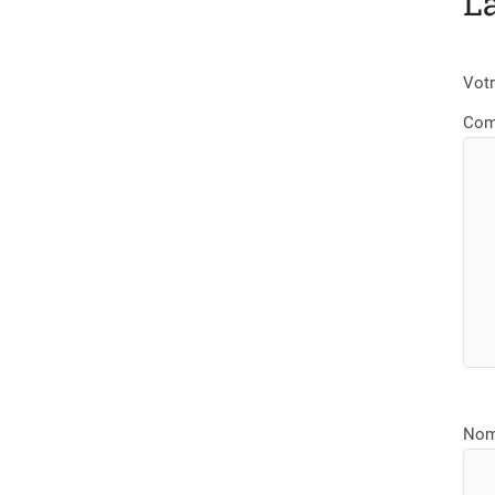
L
Votr
Com
No