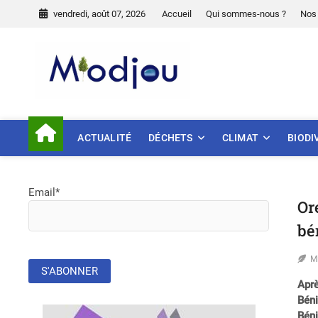
Skip
vendredi, août 07, 2026
Accueil
Qui sommes-nous ?
Nos 
to
content
Miodjou
PRÉSERVONS NOTRE ENVIR
ACTUALITÉ
DÉCHETS
CLIMAT
BIODI
Email*
Or
bé
M
Aprè
Béni
Béni