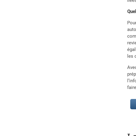
liée
Quel
Pour
auto
comm
revi
égal
les 
Avec
prép
l’in
fair