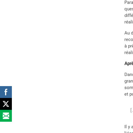
Para
ques
diff
réal
Au d
reco
à pr
réal
Aprè
Dans
gran
somm
et p
[
Il y