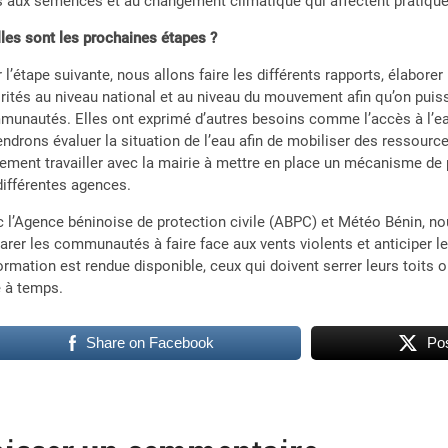
s aux semences et au changement climatique qui affectent pratiqu
les sont les prochaines étapes ?
 l’étape suivante, nous allons faire les différents rapports, élabor
rités au niveau national et au niveau du mouvement afin qu’on pu
unautés. Elles ont exprimé d’autres besoins comme l’accès à l’ea
endrons évaluer la situation de l’eau afin de mobiliser des ress
ement travailler avec la mairie à mettre en place un mécanisme de p
différentes agences.
 l’Agence béninoise de protection civile (ABPC) et Météo Bénin, n
arer les communautés à faire face aux vents violents et anticiper le
formation est rendue disponible, ceux qui doivent serrer leurs toits 
e à temps.
Share on Facebook
Pos