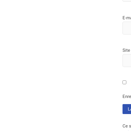
E-m
Site
Enre
Ce s