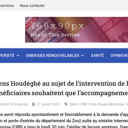
services
Nous contacter
ONNEMENT
VERSITÉ
ENERGIES RENOUVELABLES
SANTÉ
OPINION
ens Houdégbé au sujet de l’intervention de 
néficiaires souhaitent que l’accompagneme
ichaël Tchokpodo
17 juillet 2025
bénin
CRB
Croix-Rouge Béninoise
O
s avoir répondu spontanément et favorablement à la demande d’a
n et porte d’entrée du département du Zou) suite au sinistre interve
noise (CRB) a tenu le lundi 30 juin, l’atelier de leçons apprises. 