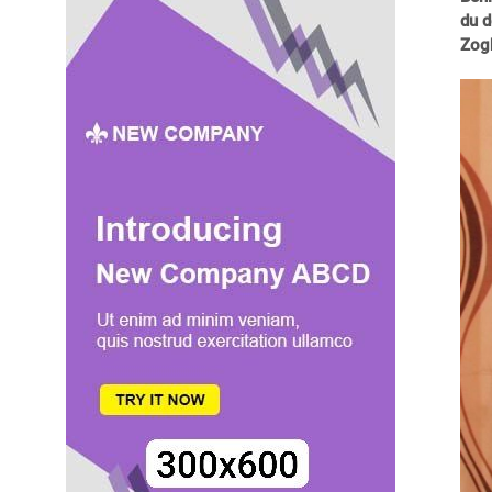
du d
Zog