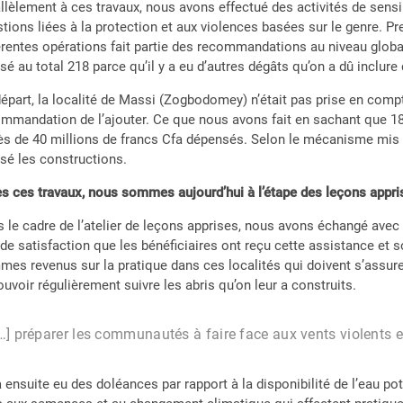
llèlement à ces travaux, nous avons effectué des activités de sens
tions liées à la protection et aux violences basées sur le genre. 
érentes opérations fait partie des recommandations au niveau globa
isé au total 218 parce qu’il y a eu d’autres dégâts qu’on a dû inclure
épart, la localité de Massi (Zogbodomey) n’était pas prise en compt
mmandation de l’ajouter. Ce que nous avons fait en sachant que 18 a
ès de 40 millions de francs Cfa dépensés. Selon le mécanisme mis 
isé les constructions.
s ces travaux, nous sommes aujourd’hui à l’étape des leçons appris
 le cadre de l’atelier de leçons apprises, nous avons échangé ave
de satisfaction que les bénéficiaires ont reçu cette assistance e
es revenus sur la pratique dans ces localités qui doivent s’assurer
ouvoir régulièrement suivre les abris qu’on leur a construits.
…] préparer les communautés à faire face aux vents violents e
 a ensuite eu des doléances par rapport à la disponibilité de l’eau p