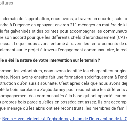
oitures
endemain de l’approbation, nous avons, à travers un courrier, saisi o
ndre à l’urgence en appuyant environ 211 ménages en matière de kits
 de fer galvanisés et des pointes pour accompagner les communauté
é son accord pour que les différents chefs d’arrondissement (CA)
essus. Lequel nous avons entamé à travers les renforcements de ca
alement sur le projet à travers l’engagement communautaire, la rede
le a été la nature de votre intervention sur le terrain ?
ormant les volontaires, nous avons identifié les charpentiers ori
vités. Nous avons ensuite fait une formation spécifiquement à l’end
truction qu’on aurait souhaité. C’est après cela que nous avons dé
té le bois surplace à Zogbodomey pour reconstruire les différents a
ccompagnement des communautés à la base qui ont apporté leur co
s propres bois parce qu’elles en possédaient assez. Ils ont accomp
ue ménage où les abris ont été reconstruits, les membres de famille 
e
:
Bénin – vent violent : à Zogbodomey, bilan de l’intervention de la