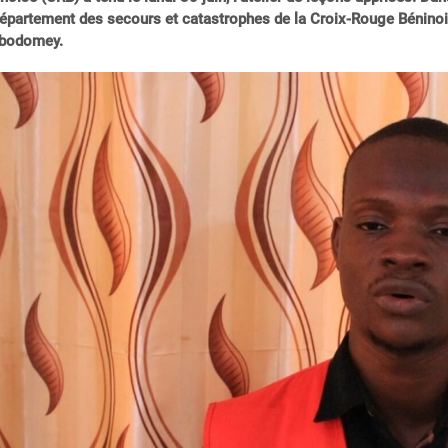
épartement des secours et catastrophes de la Croix-Rouge Béninoise,
bodomey.