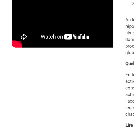
t
Au l
répo
fils
donn
proc
glob
Quel
En f
acti
cons
ache
l’a
leur
chaq
Lir