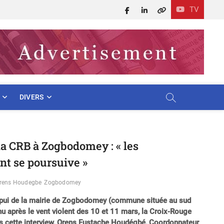
TV
Facebook
LinkedIn
X
DIVERS
la CRB à Zogbodomey : « les
nt se poursuive »
rens Houdegbe
Zogbodomey
ppui de la mairie de Zogbodomey (commune située au sud
nu après le vent violent des 10 et 11 mars, la Croix-Rouge
Dans cette interview, Orens Eustache Houdégbé, Coordonnateur