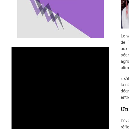
Le w
de l
aux 
séan
agri
clim
«
Ce
la n
dégr
entr
Un 
L’év
réfl