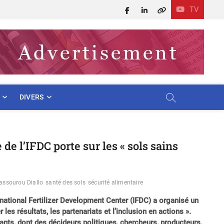
TV
Facebook
LinkedIn
X
DIVERS
de l’IFDC porte sur les « sols sains
assourou Diallo
santé des sols
sécurité alimentaire
rnational Fertilizer Development Center (IFDC) a organisé un
 les résultats, les partenariats et l’inclusion en actions ».
pants, dont des décideurs politiques, chercheurs, producteurs,