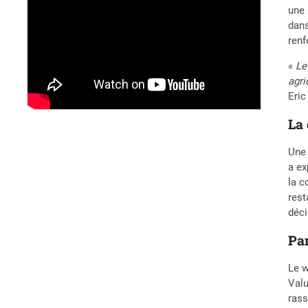
une 
dans
renf
«
Le
agri
Eric
La 
Une 
a ex
la c
rest
déci
Pan
Le w
Valu
rass