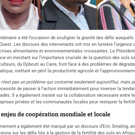
ebinaire a été l’occasion de souligner la gravité des défis auxquels
’Ouest. Les discours des intervenants ont mis en lumière l’urgence d
crises alimentaires et environnementales croissantes. Le Président 
ce en insistant sur l’importance cruciale de la question des sols sai
culteurs, du Djibouti au Caire, font face à des problèmes de dégrad
atique, mettant en péril la productivité agricole et l’approvisionnem
 n’est pas un problème qui concerne seulement aujourd’hui, mais po
écessité de passer à l’action immédiatement pour inverser la tendan
adés. Il a également insisté sur la collaboration nécessaire entre l
eprises privées et les communautés locales pour restaurer la fertilit
enjeu de coopération mondiale et locale
énement a également été marqué par un discours d’Eric Smaling, an
exions sur les défis liés à la gestion de la fertilité des sols en Afr