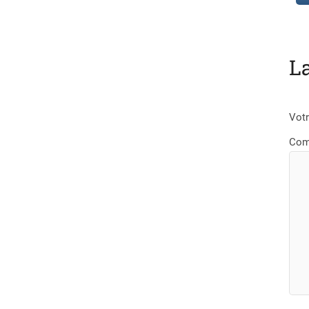
L
Votr
Com