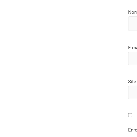
No
E-m
Site
Enre