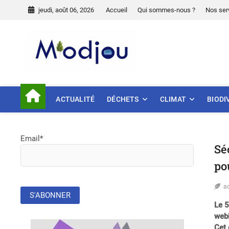
Skip
jeudi, août 06, 2026
Accueil
Qui sommes-nous ?
Nos ser
to
content
Miodjou
PRÉSERVONS NOTRE ENVIR
ACTUALITÉ
DÉCHETS
CLIMAT
BIODI
Email*
Sé
po
a
Le 5
webi
Cet 