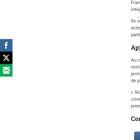
Fran
inté
Ils 
acte
part
App
Au c
rest
prot
de p
«
No
cont
pren
Co