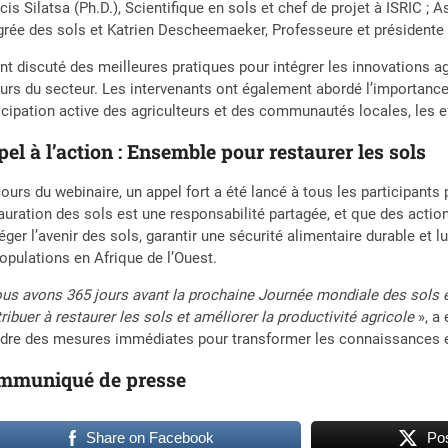
cis Silatsa (Ph.D.), Scientifique en sols et chef de projet à ISRIC ; 
grée des sols et Katrien Descheemaeker, Professeure et président
ont discuté des meilleures pratiques pour intégrer les innovations ag
urs du secteur. Les intervenants ont également abordé l’importan
icipation active des agriculteurs et des communautés locales, les e
el à l’action : Ensemble pour restaurer les sols
ours du webinaire, un appel fort a été lancé à tous les participants 
auration des sols est une responsabilité partagée, et que des actio
éger l’avenir des sols, garantir une sécurité alimentaire durable et l
opulations en Afrique de l’Ouest.
us avons 365 jours avant la prochaine Journée mondiale des sols 
ribuer à restaurer les sols et améliorer la productivité agricole
», a 
dre des mesures immédiates pour transformer les connaissances et
mmuniqué de presse
Share on Facebook
Pos