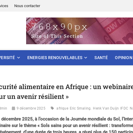
vices
Nous contacter
ONNEMENT
VERSITÉ
ENERGIES RENOUVELABLES
SANTÉ
OPINION
curité alimentaire en Afrique : un webinaire 
ur un avenir résilient »
dmin
9 décembre 2025
afrique
Eric Smaling.
Henk Van Duijn
IFDC
N
 décembre 2025, à l’occasion de la Journée mondiale du Sol, l’Inte
naire sur le thème « Sols sains pour un avenir résilient : transformer
événement, d’une durée de trois heures, a réuni plus de 150 partici