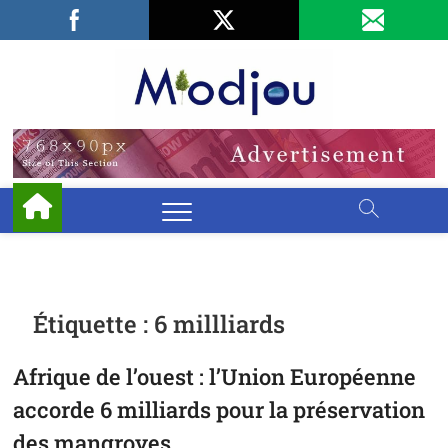
Skip
Facebook
LinkedIn
X
to
content
Miodjo
PRÉSERVONS
NOTRE
ENVIRONNEMENT
Étiquette :
6 millliards
Afrique de l’ouest : l’Union Européenne
accorde 6 milliards pour la préservation
des mangroves