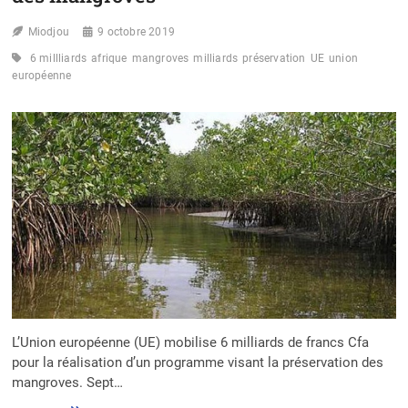
Miodjou
9 octobre 2019
6 millliards
afrique
mangroves
milliards
préservation
UE
union
européenne
L’Union européenne (UE) mobilise 6 milliards de francs Cfa
pour la réalisation d’un programme visant la préservation des
mangroves. Sept…