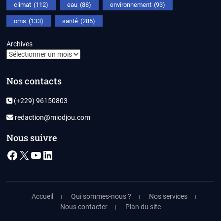
climat
(112)
eau
(88)
environnement
(93)
oms
(133)
santé
(285)
Archives
Nos contacts
(+229) 96150803
redaction@miodjou.com
Nous suivre
Facebook
X
YouTube
LinkedIn
Accueil
Qui sommes-nous ?
Nos services
Nous contacter
Plan du site