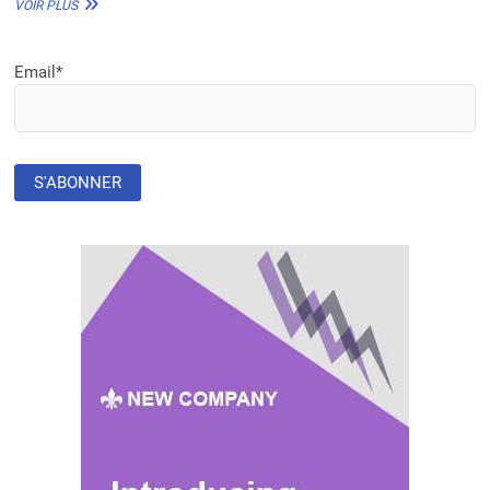
AFRIQUE
VOIR PLUS
DE
L’OUEST
:
Email*
L’UNION
EUROPÉENNE
ACCORDE
6
MILLIARDS
POUR
LA
PRÉSERVATION
DES
MANGROVES