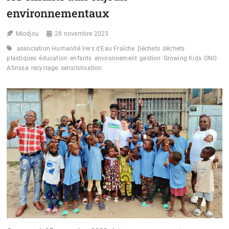
environnementaux
Miodjou
28 novembre 2023
association Humanité Vers d'Eau Fraîche
Déchets
déchets
plastiques
éducation
enfants
environnement
gestion
Growing Kids
ONG
Atinssa
recyclage
sensibilisation