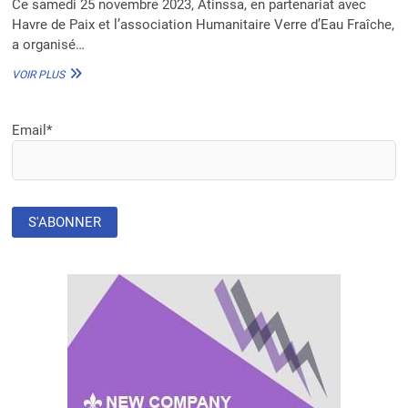
Ce samedi 25 novembre 2023, Atinssa, en partenariat avec
Havre de Paix et l’association Humanitaire Verre d’Eau Fraîche,
a organisé…
GREEN
VOIR PLUS
KIDS
:
L’ONG
Email*
ATINSSA
SENSIBILISE
LES
ENFANTS
AUX
ENJEUX
ENVIRONNEMENTAUX