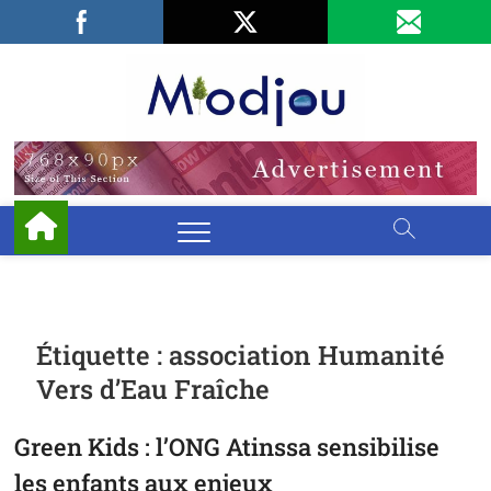
Skip
Facebook
LinkedIn
X
to
content
Miodjo
PRÉSERVONS
NOTRE
ENVIRONNEMENT
Étiquette :
association Humanité
Vers d’Eau Fraîche
Green Kids : l’ONG Atinssa sensibilise
les enfants aux enjeux