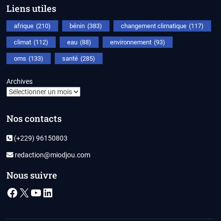
Liens utiles
afrique
(210)
bénin
(383)
changement climatique
(117)
climat
(112)
eau
(88)
environnement
(93)
oms
(133)
santé
(285)
Archives
Nos contacts
(+229) 96150803
redaction@miodjou.com
Nous suivre
Facebook
X
YouTube
LinkedIn