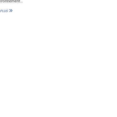
nvironnement…
LE
 PLUS
CSIR
D’AFRIQUE
DU
SUD
REMPORTE
LE
PRIX
« CHAMPIONS
DE
LA
TERRE »
2023
POUR
L’INNOVATION
ENVIRONNEMENTALE