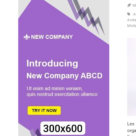
M
A
Ande
Molle
Les 
orga