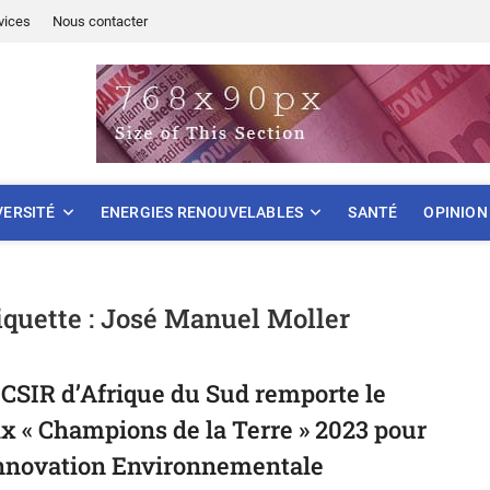
vices
Nous contacter
ONNEMENT
VERSITÉ
ENERGIES RENOUVELABLES
SANTÉ
OPINION
iquette :
José Manuel Moller
 CSIR d’Afrique du Sud remporte le
ix « Champions de la Terre » 2023 pour
Innovation Environnementale