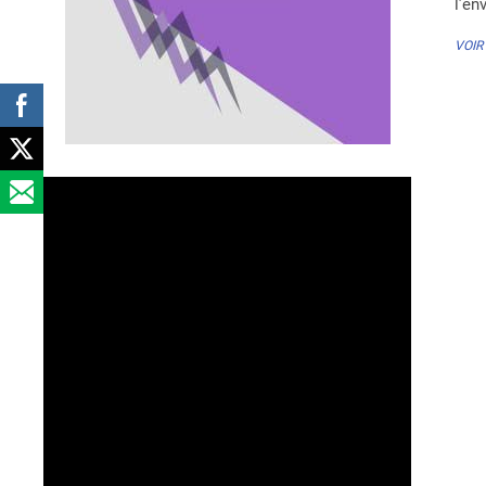
l’e
VOIR