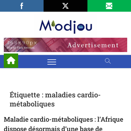
Skip
Facebook
LinkedIn
X
to
content
Miodjo
PRÉSERVONS
NOTRE
ENVIRONNEMENT
Étiquette :
maladies cardio-
métaboliques
Maladie cardio-métaboliques : l’Afrique
dispose désormais d’une base de