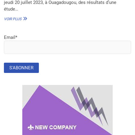
jeudi 20 juillet 2023, à Ouagadougou, des résultats d’une
étude…
MALADIE
VOIR PLUS
CARDIO-
MÉTABOLIQUES :
L’AFRIQUE
Email*
DISPOSE
DÉSORMAIS
D’UNE
BASE
DE
DONNÉES
SUR
LES
FACTEURS
GÉNÉTIQUES