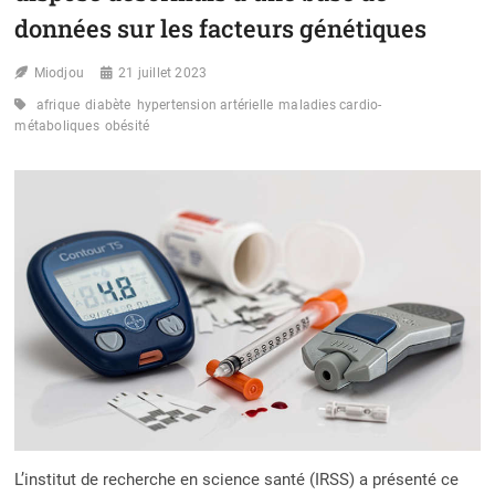
données sur les facteurs génétiques
Miodjou
21 juillet 2023
afrique
diabète
hypertension artérielle
maladies cardio-
métaboliques
obésité
L’institut de recherche en science santé (IRSS) a présenté ce