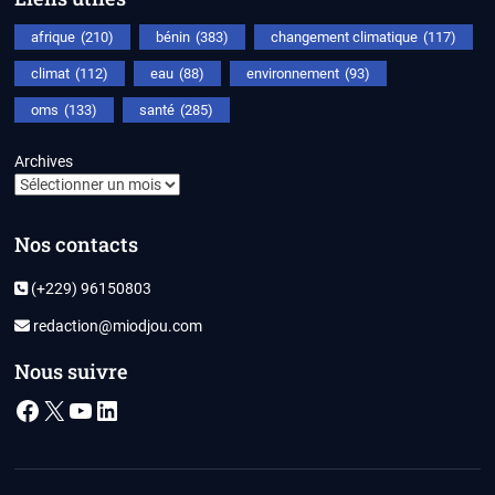
afrique
(210)
bénin
(383)
changement climatique
(117)
climat
(112)
eau
(88)
environnement
(93)
oms
(133)
santé
(285)
Archives
Nos contacts
(+229) 96150803
redaction@miodjou.com
Nous suivre
Facebook
X
YouTube
LinkedIn