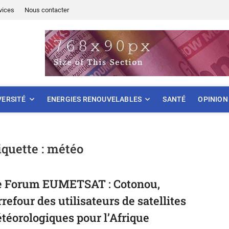
vices
Nous contacter
ONNEMENT
VERSITÉ
ENERGIES RENOUVELABLES
SANTÉ
OPINION
iquette :
météo
e Forum EUMETSAT : Cotonou,
rrefour des utilisateurs de satellites
téorologiques pour l’Afrique