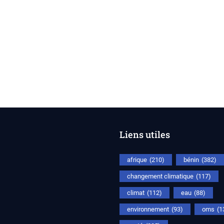
Liens utiles
afrique
(210)
bénin
(382)
changement climatique
(117)
climat
(112)
eau
(88)
environnement
(93)
oms
(1