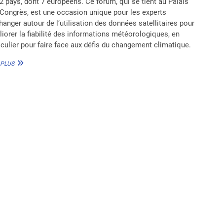
2 pays, dont 7 européens. Ce forum, qui se tient au Palais
Congrès, est une occasion unique pour les experts
hanger autour de l’utilisation des données satellitaires pour
iorer la fiabilité des informations météorologiques, en
iculier pour faire face aux défis du changement climatique.
16E
 PLUS
FORUM
EUMETSAT
:
COTONOU,
CARREFOUR
DES
UTILISATEURS
DE
SATELLITES
MÉTÉOROLOGIQUES
POUR
L’AFRIQUE