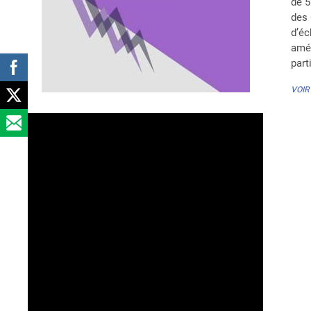
de 5
des 
d’éc
amél
part
VOIR