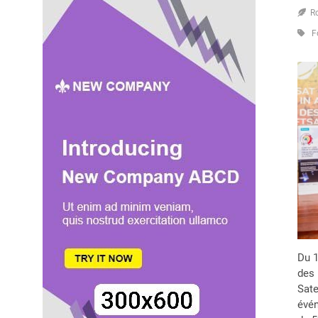
R
F
Du 1
des 
Sate
évén