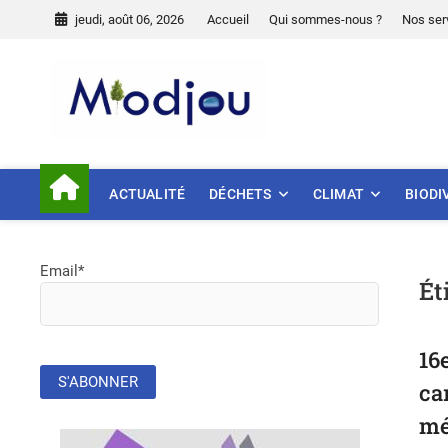
Skip
jeudi, août 06, 2026
Accueil
Qui sommes-nous ?
Nos ser
to
content
Miodjou
PRÉSERVONS NOTRE ENVIR
ACTUALITÉ
DÉCHETS
CLIMAT
BIODI
Email*
Ét
16
ca
mé