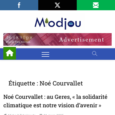
Skip
Facebook
LinkedIn
X
to
content
Miodjo
PRÉSERVONS
NOTRE
ENVIRONNEMENT
Étiquette :
Noé Courvallet
Noé Courvallet : au Geres, « la solidarité
climatique est notre vision d’avenir »