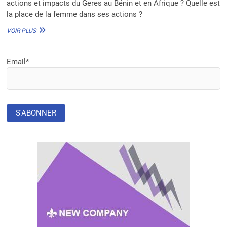
actions et impacts du Geres au Bénin et en Afrique ? Quelle est
la place de la femme dans ses actions ?
NOÉ
VOIR PLUS
COURVALLET :
AU
GERES,
Email*
« LA
SOLIDARITÉ
CLIMATIQUE
EST
NOTRE
VISION
D’AVENIR »