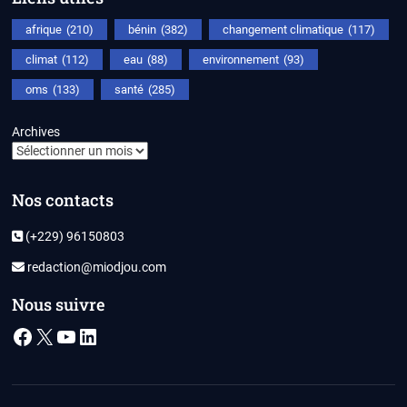
afrique
(210)
bénin
(382)
changement climatique
(117)
climat
(112)
eau
(88)
environnement
(93)
oms
(133)
santé
(285)
Archives
Nos contacts
(+229) 96150803
redaction@miodjou.com
Nous suivre
Facebook
X
YouTube
LinkedIn