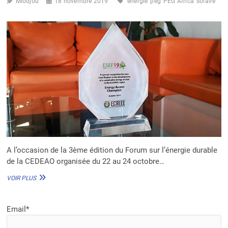
Miodjou
18 novembre 2019
énergie
peg
PEG Africa
solaire
A l’occasion de la 3ème édition du Forum sur l’énergie durable
de la CEDEAO organisée du 22 au 24 octobre…
PEG
VOIR PLUS
AFRICA,
«
CHAMPION
Email*
DE
L’ACCÈS