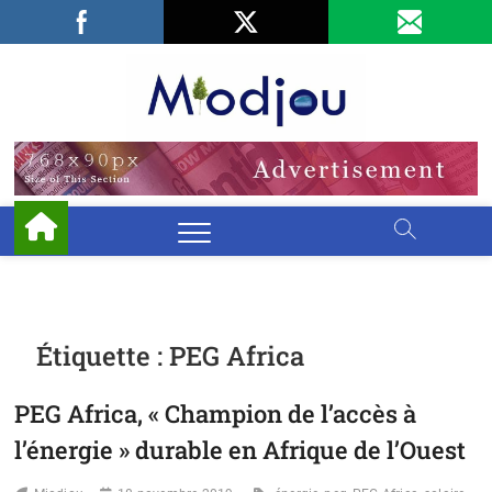
Skip
Facebook
LinkedIn
X
to
content
Miodjo
PRÉSERVONS
NOTRE
ENVIRONNEMENT
Étiquette :
PEG Africa
PEG Africa, « Champion de l’accès à
l’énergie » durable en Afrique de l’Ouest