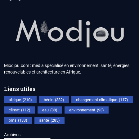
Miodjou.com : média spécialisé en environnement, santé, énergies
renouvelables et architecture en Afrique.
Liens utiles
afrique
(210)
bénin
(382)
changement climatique
(117)
climat
(112)
eau
(88)
environnement
(93)
oms
(133)
santé
(285)
Archives