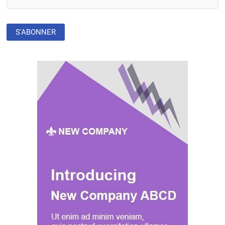
À
L’ÉNERGIE
»
DURABLE
EN
AFRIQUE
DE
L’OUEST