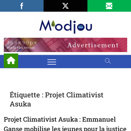
Skip
Facebook
LinkedIn
X
to
content
Miodjo
PRÉSERVONS
NOTRE
ENVIRONNEMENT
Étiquette :
Projet Climativist
Asuka
Projet Climativist Asuka : Emmanuel
Ganse mobilise les jeunes pour la justice