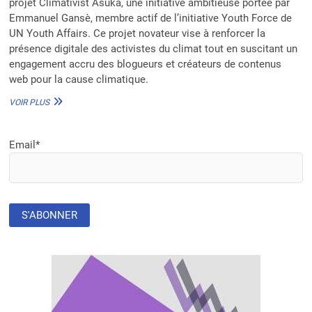
projet Climativist Asuka, une initiative ambitieuse portée par
Emmanuel Gansè, membre actif de l’initiative Youth Force de
UN Youth Affairs. Ce projet novateur vise à renforcer la
présence digitale des activistes du climat tout en suscitant un
engagement accru des blogueurs et créateurs de contenus
web pour la cause climatique.
PROJET
VOIR PLUS
CLIMATIVIST
ASUKA
:
Email*
EMMANUEL
GANSE
MOBILISE
LES
JEUNES
POUR
LA
JUSTICE
CLIMATIQUE