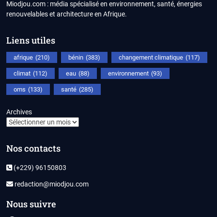
Miodjou.com : média spécialisé en environnement, santé, énergies
renouvelables et architecture en Afrique.
Liens utiles
afrique
(210)
bénin
(383)
changement climatique
(117)
climat
(112)
eau
(88)
environnement
(93)
oms
(133)
santé
(285)
Archives
Nos contacts
(+229) 96150803
redaction@miodjou.com
Nous suivre