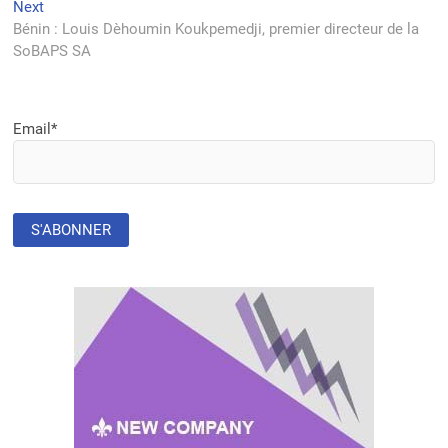
Next
Next
l’article
post:
Bénin : Louis Dèhoumin Koukpemedji, premier directeur de la
SoBAPS SA
Email*