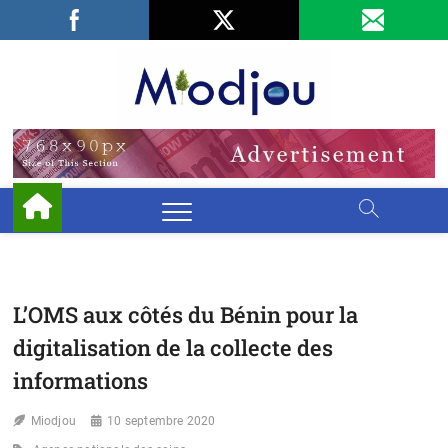
Skip
Facebook
LinkedIn
X
to
content
Miodjo
PRÉSERVONS
NOTRE
ENVIRONNEMENT
L’OMS aux côtés du Bénin pour la
digitalisation de la collecte des
informations
Miodjou
10 septembre 2020