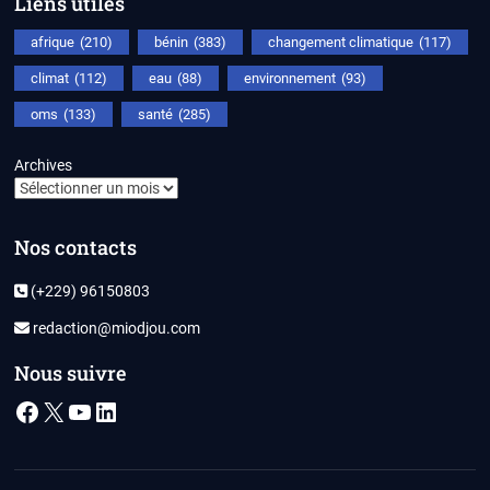
Liens utiles
afrique
(210)
bénin
(383)
changement climatique
(117)
climat
(112)
eau
(88)
environnement
(93)
oms
(133)
santé
(285)
Archives
Nos contacts
(+229) 96150803
redaction@miodjou.com
Nous suivre
Facebook
X
YouTube
LinkedIn