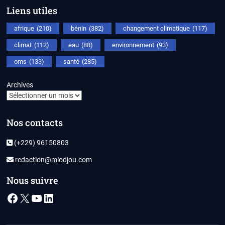
Liens utiles
afrique
(210)
bénin
(382)
changement climatique
(117)
climat
(112)
eau
(88)
environnement
(93)
oms
(133)
santé
(285)
Archives
Nos contacts
(+229) 96150803
redaction@miodjou.com
Nous suivre
Facebook
X
YouTube
LinkedIn