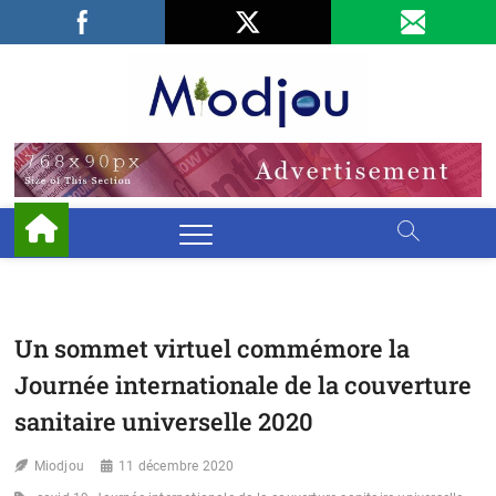
Skip
Facebook
LinkedIn
X
to
content
Miodjo
PRÉSERVONS
NOTRE
ENVIRONNEMENT
Un sommet virtuel commémore la
Journée internationale de la couverture
sanitaire universelle 2020
Miodjou
11 décembre 2020