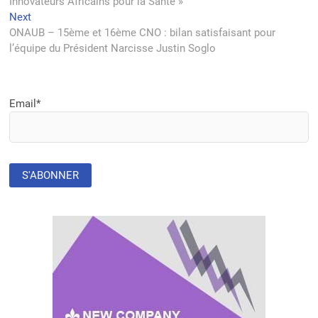
Innovateurs Africains pour la Santé »
l’article
Next
Next
post:
ONAUB – 15ème et 16ème CNO : bilan satisfaisant pour
l’équipe du Président Narcisse Justin Soglo
Email*