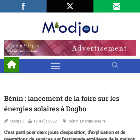
Skip
Facebook
LinkedIn
X
to
content
Miodjo
PRÉSERVONS
NOTRE
ENVIRONNEMENT
Bénin : lancement de la foire sur les
énergies solaires à Dogbo
Miodjou
19 août 2022
bénin
Energie solaire
C’est parti pour deux jours d’exposition, d’explication et de
prestations de services sur l’esplanade extérieure de la maison