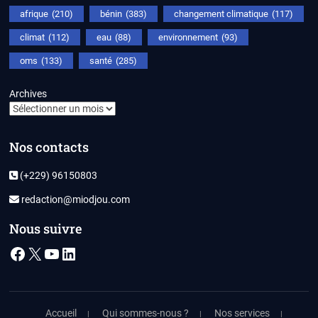
afrique
(210)
bénin
(383)
changement climatique
(117)
climat
(112)
eau
(88)
environnement
(93)
oms
(133)
santé
(285)
Archives
Nos contacts
(+229) 96150803
redaction@miodjou.com
Nous suivre
Facebook
X
YouTube
LinkedIn
Accueil
Qui sommes-nous ?
Nos services