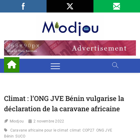
Skip
Facebook
LinkedIn
X
to
content
Miodjo
PRÉSERVONS
NOTRE
ENVIRONNEMENT
Climat : l’ONG JVE Bénin vulgarise la
déclaration de la caravane africaine
Miodjou
2 novembre 2022
Caravane africaine pour le climat
climat
COP27
ONG JVE
Bénin
SUCO