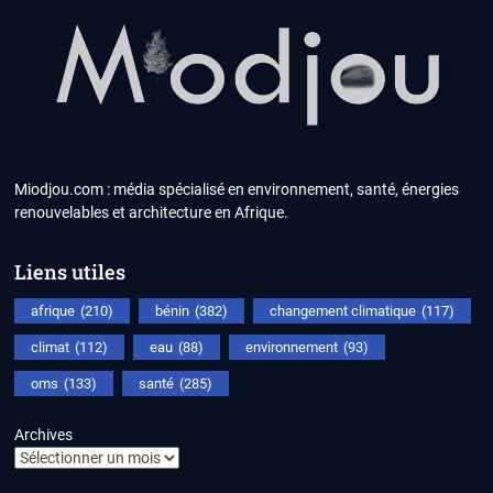
Miodjou.com : média spécialisé en environnement, santé, énergies
renouvelables et architecture en Afrique.
Liens utiles
afrique
(210)
bénin
(382)
changement climatique
(117)
climat
(112)
eau
(88)
environnement
(93)
oms
(133)
santé
(285)
Archives