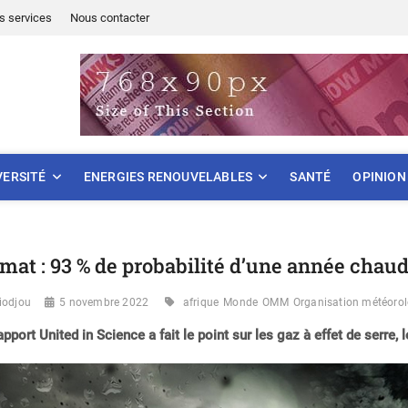
s services
Nous contacter
ONNEMENT
VERSITÉ
ENERGIES RENOUVELABLES
SANTÉ
OPINION
imat : 93 % de probabilité d’une année chau
iodjou
5 novembre 2022
afrique
Monde
OMM
Organisation météoro
apport United in Science a fait le point sur les gaz à effet de serre