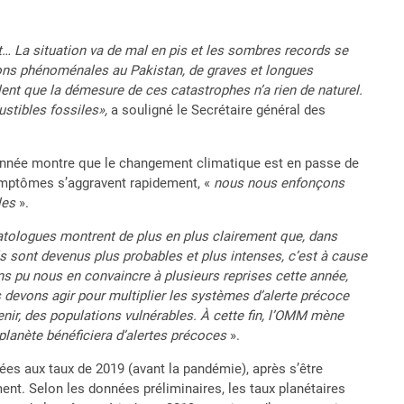
t… La situation va de mal en pis et les sombres records se
ions phénoménales au Pakistan, de graves et longues
lent que la démesure de ces catastrophes n’a rien de naturel.
stibles fossiles»,
a souligné le Secrétaire général des
te année montre que le changement climatique est en passe de
symptômes s’aggravent rapidement, «
nous nous enfonçons
les
».
atologues montrent de plus en plus clairement que, dans
sont devenus plus probables et plus intenses, c’est à cause
s pu nous en convaincre à plusieurs reprises cette année,
s devons agir pour multiplier les systèmes d’alerte précoce
venir, des populations vulnérables. À cette fin, l’OMM mène
planète bénéficiera d’alertes précoces
».
es aux taux de 2019 (avant la pandémie), après s’être
nt. Selon les données préliminaires, les taux planétaires