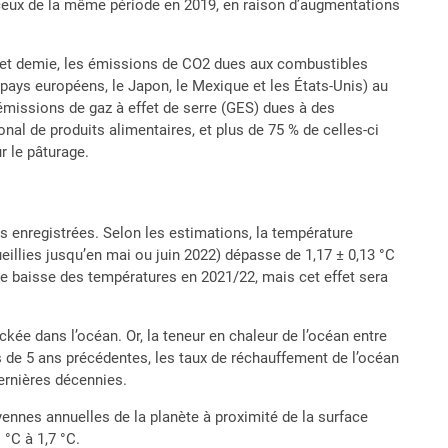
 ceux de la même période en 2019, en raison d’augmentations
 et demie, les émissions de CO2 dues aux combustibles
ays européens, le Japon, le Mexique et les États-Unis) au
émissions de gaz à effet de serre (GES) dues à des
al de produits alimentaires, et plus de 75 % de celles-ci
r le pâturage.
26
s enregistrées. Selon les estimations, la température
illies jusqu’en mai ou juin 2022) dépasse de 1,17 ± 0,13 °C
re baisse des températures en 2021/22, mais cet effet sera
kée dans l’océan. Or, la teneur en chaleur de l’océan entre
s de 5 ans précédentes, les taux de réchauffement de l’océan
ernières décennies.
ennes annuelles de la planète à proximité de la surface
°C à 1,7 °C.