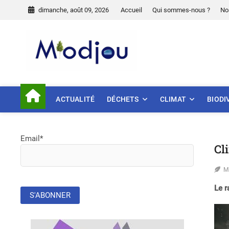
Skip
dimanche, août 09, 2026
Accueil
Qui sommes-nous ?
No
to
content
Miodjou
PRÉSERVONS NOTRE ENVIR
ACTUALITÉ
DÉCHETS
CLIMAT
BIODI
Email*
Cl
M
Le r