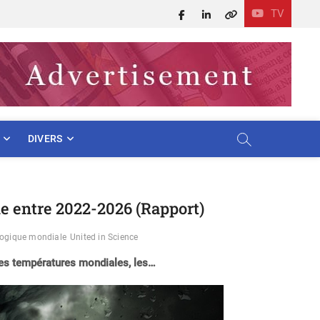
TV
Facebook
LinkedIn
X
DIVERS
de entre 2022-2026 (Rapport)
logique mondiale
United in Science
, les températures mondiales, les…