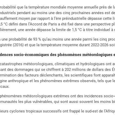
robabilité que la température mondiale moyenne annuelle près de l
ndustriels pendant au moins une des cinq prochaines années est de 48
auffement moyen par rapport à l’ère préindustrielle dépasse cette 
,5 °C défini dans l’Accord de Paris a été fixé dans une perspective p
lièrement, une année dépasse la limite de 1,5 °C à titre individuel 
 a une probabilité de 93 % qu’au moins une année parmi les cinq pr
gistrée (2016) et que la température moyenne durant 2022-2026 soit
idences socio-économiques des phénomènes météorologiques 
catastrophes météorologiques, climatiques et hydrologiques ont a
ant des dommages qui se chiffrent à 202 millions de dollars des Ét
rmination des facteurs déclenchants, les scientifiques font apparaî
igine anthropique et les phénomènes extrêmes observés, tels que les
icaux.
 phénomènes météorologiques extrêmes ont des incidences socio-é
unautés les plus vulnérables, qui sont aussi souvent les moins bien
ieurs cyclones tropicaux successifs ont frappé le sud-est de l’Afriq