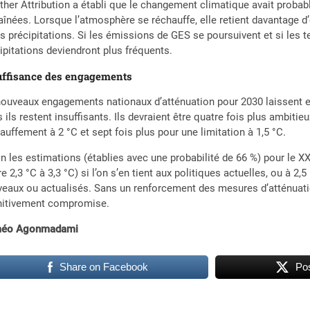
her Attribution a établi que le changement climatique avait probabl
aînées. Lorsque l’atmosphère se réchauffe, elle retient davantage d’
es précipitations. Si les émissions de GES se poursuivent et si les 
ipitations deviendront plus fréquents.
suffisance des engagements
ouveaux engagements nationaux d’atténuation pour 2030 laissent en
 ils restent insuffisants. Ils devraient être quatre fois plus ambitie
auffement à 2 °C et sept fois plus pour une limitation à 1,5 °C.
n les estimations (établies avec une probabilité de 66 %) pour le XX
re 2,3 °C à 3,3 °C) si l’on s’en tient aux politiques actuelles, ou à 2
eaux ou actualisés. Sans un renforcement des mesures d’atténuation
initivement compromise.
éo Agonmadami
Share on Facebook
Pos