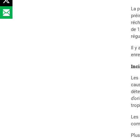
La p
préi
réch
de 1
régu
Il y
enre
Inc
Les 
caus
déte
d’or
trop
Les
comm
Plus