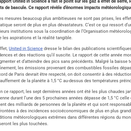
apport United in Science a fait le point sur les gaz à effet de serre
ts de bascule. Ce rapport révèle d’énormes impacts météorologiq
es mesures beaucoup plus ambitieuses ne sont pas prises, les ef
atique seront de plus en plus dévastateurs. C’est ce qui ressort d’
ieurs institutions sous la coordination de l’Organisation météorol
e les aspirations et la réalité tangible.
ffet,
United in Science
dresse le bilan des publications scientifique
dences et des réactions qu’il suscite. Le rapport de cette année mo
gmenter et d’atteindre des pics sans précédents. Malgré la baisse 
inement, les émissions provenant des combustibles fossiles dépasse
cord de Paris devrait être respecté, on doit consentir à des réduction
auffement de la planète à 1,5 °C au-dessus des températures préind
n ce rapport, les sept dernières années ont été les plus chaudes ja
nne durant l’une des 5 prochaines années dépasse de 1,5 °C celle qu
tent des milliards de personnes de la planète et qui sont responsa
rontées à des incidences socioéconomiques de plus en plus grande
itions météorologiques extrêmes dans différentes régions du monde
seront les plus touchées.