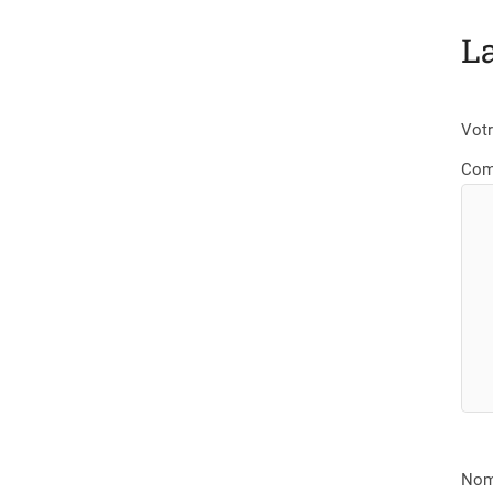
L
Votr
Com
No