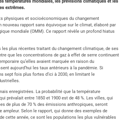
, les températures mondiales, les prévisions climatiques et les
ues extrêmes.
fets physiques et socioéconomiques du changement
un nouveau rapport sans équivoque sur le climat, élaboré par
ogique mondiale (OMM). Ce rapport révèle un profond hiatus
s les plus récentes traitant du changement climatique, de ses
ntre que les concentrations de gaz à effet de serre continuent
temporaire qu’elles avaient marquée en raison du
nt aujourd’hui les taux antérieurs à la pandémie. Si
s sept fois plus fortes d’ici à 2030, en limitant le
ustrielles.
mais enregistrées. La probabilité que la température
i prévalait entre 1850 et 1900 est de 48 %. Les villes, qui
bles de plus de 70 % des émissions anthropiques, seront
 ampleur. Selon le rapport, qui donne des exemples de
 cette année, ce sont les populations les plus vulnérables