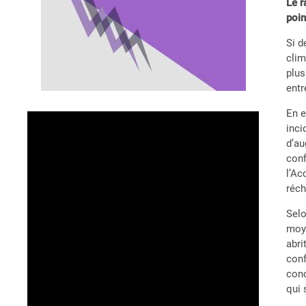
Le r
poin
Si d
clim
plus
entr
En e
inci
d’au
conf
l’Ac
réch
Selo
moye
abri
conf
cond
qui 