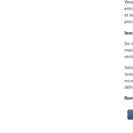
Weat
entr
et l
préc
In
De n
mais
réch
Selo
(ent
nouv
déf
Rom