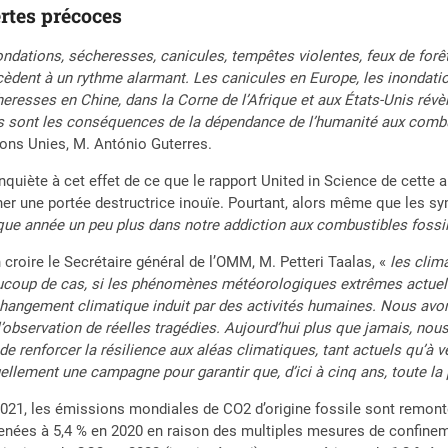
rtes précoces
ondations, sécheresses, canicules, tempêtes violentes, feux de forê
èdent à un rythme alarmant. Les canicules en Europe, les inondat
eresses en Chine, dans la Corne de l’Afrique et aux États-Unis révè
s sont les conséquences de la dépendance de l’humanité aux combu
ons Unies, M. António Guterres.
’inquiète à cet effet de ce que le rapport United in Science de cet
er une portée destructrice inouïe. Pourtant, alors même que les 
ue année un peu plus dans notre addiction aux combustibles fossi
 croire le Secrétaire général de l’OMM, M. Petteri Taalas, «
les clim
coup de cas, si les phénomènes météorologiques extrêmes actuels 
hangement climatique induit par des activités humaines. Nous avon
l’observation de réelles tragédies. Aujourd’hui plus que jamais, nou
 de renforcer la résilience aux aléas climatiques, tant actuels qu’à 
ellement une campagne pour garantir que, d’ici à cinq ans, toute la 
021, les émissions mondiales de CO2 d’origine fossile sont remonté
nées à 5,4 % en 2020 en raison des multiples mesures de confineme