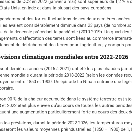
issions de CO2 en 2022 (janvier à mai) sont supérieurs de 1,2 % à
États-Unis, en Inde et dans la plupart des pays européens.
pendamment des fortes fluctuations de ces deux dernières années
iles avaient considérablement diminué dans 23 pays (de nombreux p
s de la décennie précédant la pandémie (2010-2019). Un quart des 
gements d’affectation des terres sont liées au commerce internation
iennent du défrichement des terres pour l’agriculture, y compris pou
évisions climatiques mondiales entre 2022-20
sept dernières années (2015 à 2021) ont été les plus chaudes jamai
nne mondiale durant la période 2018-2022 (selon les données recue
oyenne entre 1850 et 1900. Un épisode La Niña a entraîné une légè
oraire.
ron 90 % de la chaleur accumulée dans le système terrestre est stoc
 et 2022 était plus élevée qu’au cours de toutes les autres période
uant une augmentation particulièrement forte au cours des deux d
n les prévisions, durant la période 2022-2026, les températures moy
sseront les valeurs moyennes préindustrielles (1850 – 1900) de 1,1 