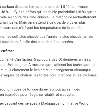
a surface dépasse temporairement de 1,5 °C les niveaux
 %. Il n’y a toutefois qu’une faible probabilité (10 %) que le
limite au cours des cinq années. Le plafond de réchauffement
luriannuelle. Mais on s’attend à ce que, de plus en plus
à mesure que s’élèvent les températures de la planète.
ochaines soit plus chaude que l’année la plus chaude jamais
 supérieure à celle des cinq dernières années.
extrêmes
ugmenté d’un facteur 5 au cours des 50 dernières années,
ats-Unis par jour. À mesure que s’affinent les techniques de
tre plus clairement le lien entre le changement climatique
 vagues de chaleur, les fortes précipitations et les cyclones
conomiques de longue durée, surtout au sein des
 équipées pour réagir, se rétablir et s’adapter.
ue, causant des ravages à Madagascar. L’initiative World