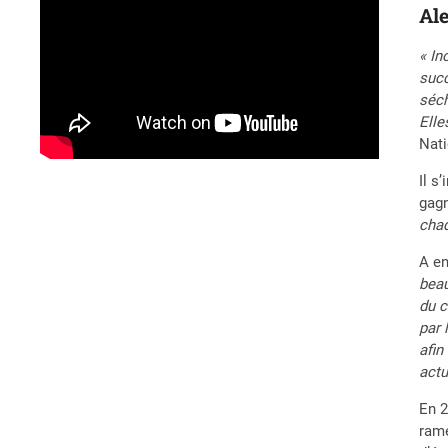
Ale
« In
succ
séch
Elle
Nati
Il s
gagn
chaq
A en
beau
du c
par 
afin
actu
En 2
rame