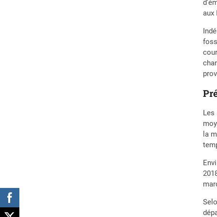
d’ém
aux 
Indé
foss
cour
chan
prov
Pr
Les 
moye
la m
temp
Envi
2018
marq
Selo
dépa