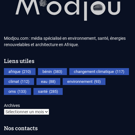
Miodjou.com : média spécialisé en environnement, santé, énergies
renouvelables et architecture en Afrique.
Liens utiles
afrique
(210)
bénin
(383)
changement climatique
(117)
climat
(112)
eau
(88)
environnement
(93)
oms
(133)
santé
(285)
Archives
Nos contacts