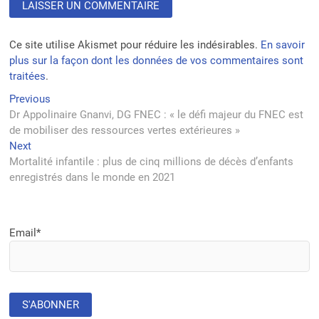
Ce site utilise Akismet pour réduire les indésirables.
En savoir
plus sur la façon dont les données de vos commentaires sont
traitées
.
Navigation
Previous
Previous
post:
Dr Appolinaire Gnanvi, DG FNEC : « le défi majeur du FNEC est
de
de mobiliser des ressources vertes extérieures »
l’article
Next
Next
post:
Mortalité infantile : plus de cinq millions de décès d’enfants
enregistrés dans le monde en 2021
Email*