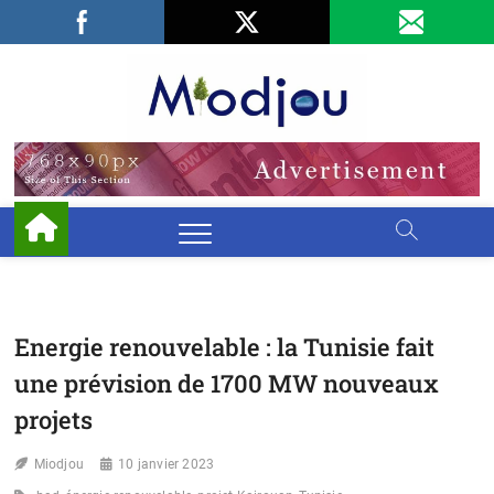
Skip
Facebook
LinkedIn
X
to
content
Miodjo
PRÉSERVONS
NOTRE
ENVIRONNEMENT
Energie renouvelable : la Tunisie fait
une prévision de 1700 MW nouveaux
projets
Miodjou
10 janvier 2023