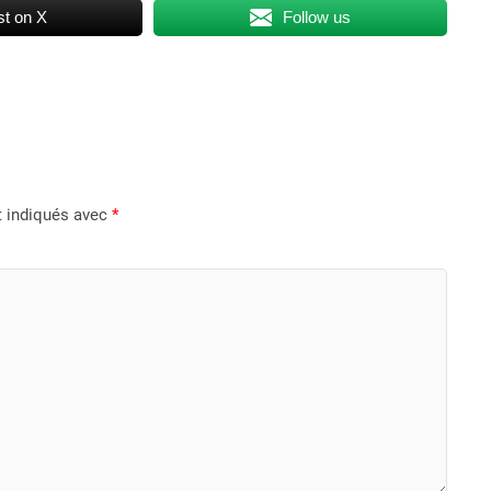
t on X
Follow us
t indiqués avec
*