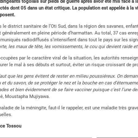
dirigeants togolais sur pieds de guerre après avoir été mis face à 
ctés dont 05 dans un état critique. La population est appelée à la v
posent.
 le district sanitaire de l’Oti Sud, dans la région des savanes, en
t généralement en pleine période d’harmattan. Au total, 37 cas enreg
uniqués radiodiffusés s’intensifient dans tout le pays sur les sign
orte, les maux de tête, les vomissements, le cou qui devient raide e
ccupées par le caractère viral de la situation, les autorités renseig
urer le mal à ses débuts et surtout, éviter un risque croissant de p
 faut que les gens évitent de rester en milieu poussiéreux. On dema
u et du savon, de se protéger le nez et la bouche en cas d’éternuemen
des et bien évidemment de se faire vacciner puisque c’est l’une d
té, Moustapha Mujiyawa.
aladie de la méningite, faut-il le rappeler, est une maladie très grave
elles.
ace Tossou