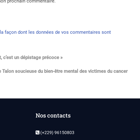
 mon prochain commentaire.
r la façon dont les données de vos commentaires sont
t, c’est un dépistage précoce »
e Talon soucieuse du bien-être mental des victimes du cancer
Nos contacts
(+229) 96150803