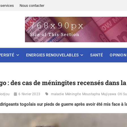
services
Nous contacter
ONNEMENT
VERSITÉ
ENERGIES RENOUVELABLES
SANTÉ
OPINION
go : des cas de méningites recensés dans l
iodjou
6 février 2023
maladie
Méningite
Moustapha Mujiyawa
Oti S
dirigeants togolais sur pieds de guerre après avoir été mis face à 