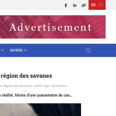
TV
Facebook
LinkedIn
X
DIVERS
a région des savanes
ud
Région des Savanes
santé
togo
vaccination
la réalité. Moins d’une quarantaine de cas…