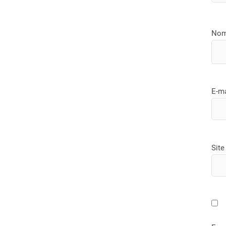
No
E-m
Site