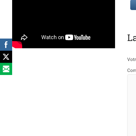
L
Votr
Com