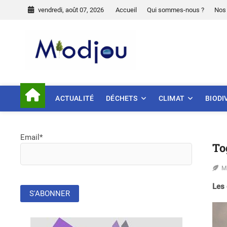
Skip
vendredi, août 07, 2026
Accueil
Qui sommes-nous ?
Nos 
to
content
Miodjou
PRÉSERVONS NOTRE ENVIR
ACTUALITÉ
DÉCHETS
CLIMAT
BIODI
Email*
To
M
Les 