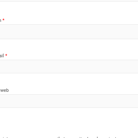
m
*
ail
*
 web