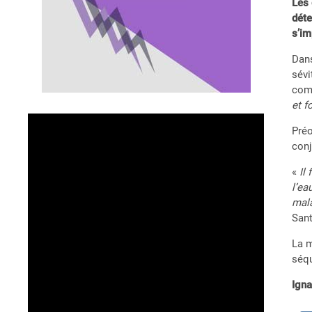
Les 
déte
s’im
Dans
sévi
comm
et f
Préo
conj
«
Il
l’ea
mala
San
La m
séqu
Ign