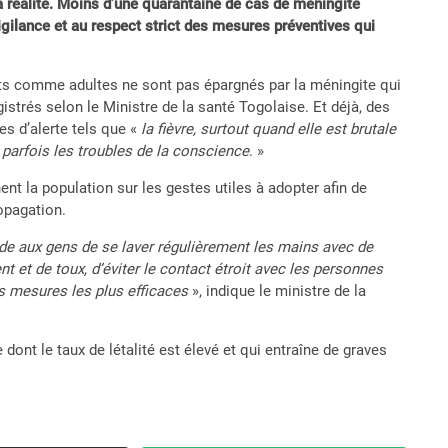
la réalité. Moins d’une quarantaine de cas de méningite
igilance et au respect strict des mesures préventives qui
fants comme adultes ne sont pas épargnés par la méningite qui
istrés selon le Ministre de la santé Togolaise. Et déjà, des
es d’alerte tels que «
la fièvre, surtout quand elle est brutale
t parfois les troubles de la conscience
. »
nent la population sur les gestes utiles à adopter afin de
ropagation.
nde aux gens de se laver régulièrement les mains avec de
t et de toux, d’éviter le contact étroit avec les personnes
es mesures les plus efficaces
», indique le ministre de la
 dont le taux de létalité est élevé et qui entraîne de graves