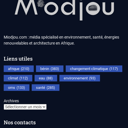
Miodjou.com : média spécialisé en environnement, santé, énergies
renouvelables et architecture en Afrique.
Liens utiles
afrique
(210)
bénin
(383)
changement climatique
(117)
climat
(112)
eau
(88)
environnement
(93)
oms
(133)
santé
(285)
Archives
Nos contacts