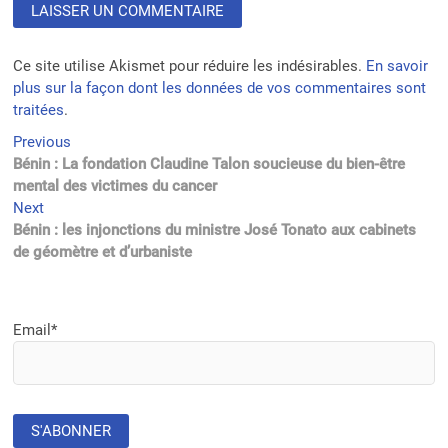
Ce site utilise Akismet pour réduire les indésirables.
En savoir
plus sur la façon dont les données de vos commentaires sont
traitées
.
Navigation
Previous
Previous
post:
Bénin : La fondation Claudine Talon soucieuse du bien-être
de
mental des victimes du cancer
l’article
Next
Next
post:
Bénin : les injonctions du ministre José Tonato aux cabinets
de géomètre et d’urbaniste
Email*