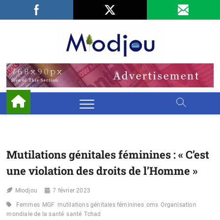
Skip
Facebook
LinkedIn
X
to
content
Miodjo
PRÉSERVONS
NOTRE
ENVIRONNEMENT
Mutilations génitales féminines : « C’est
une violation des droits de l’Homme »
Miodjou
7 février 2023
Femmes
MGF
mutilations génitales féminines
oms
Organisation
mondiale de la santé
santé
Tchad