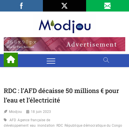
Skip
Facebook
LinkedIn
X
to
content
Miodjo
PRÉSERVONS
NOTRE
ENVIRONNEMENT
RDC : l’AFD décaisse 50 millions € pour
l’eau et l’électricité
Miodjou
18 juin 2023
AFD
Agence française de
développement
eau
inondation
RDC
République démocratique du Congo