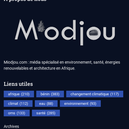
Miodjou.com : média spécialisé en environnement, santé, énergies
renouvelables et architecture en Afrique.
Liens utiles
afrique
(210)
bénin
(383)
changement climatique
(117)
climat
(112)
eau
(88)
environnement
(93)
oms
(133)
santé
(285)
Archives