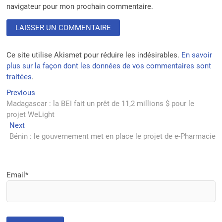
navigateur pour mon prochain commentaire.
Ce site utilise Akismet pour réduire les indésirables.
En savoir
plus sur la façon dont les données de vos commentaires sont
traitées
.
Navigation
Previous
Previous
post:
Madagascar : la BEI fait un prêt de 11,2 millions $ pour le
de
projet WeLight
l’article
Next
Next
post:
Bénin : le gouvernement met en place le projet de e-Pharmacie
Email*