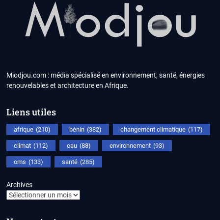
Miodjou.com : média spécialisé en environnement, santé, énergies
renouvelables et architecture en Afrique.
Liens utiles
afrique
(210)
bénin
(382)
changement climatique
(117)
climat
(112)
eau
(88)
environnement
(93)
oms
(133)
santé
(285)
Archives