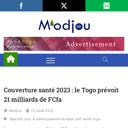
Skip
Facebook
LinkedIn
X
to
content
Miodjo
PRÉSERVONS
NOTRE
ENVIRONNEMENT
Couverture santé 2023 : le Togo prévoit
21 milliards de FCfa
Miodjou
19 juillet 2023
Objectifs pour le développement durable
odd
santé
togo