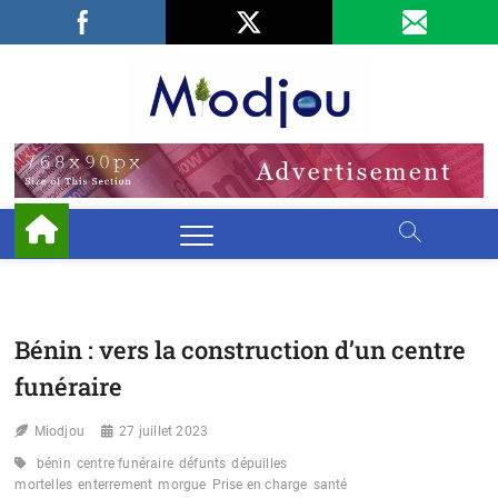
Skip
Facebook
LinkedIn
X
to
content
Miodjo
PRÉSERVONS
NOTRE
ENVIRONNEMENT
Bénin : vers la construction d’un centre
funéraire
Miodjou
27 juillet 2023
bénin
centre funéraire
défunts
dépuilles
mortelles
enterrement
morgue
Prise en charge
santé