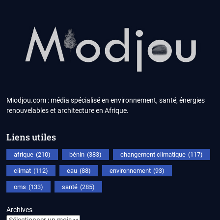
Miodjou.com : média spécialisé en environnement, santé, énergies
renouvelables et architecture en Afrique.
Liens utiles
afrique
(210)
bénin
(383)
changement climatique
(117)
climat
(112)
eau
(88)
environnement
(93)
oms
(133)
santé
(285)
Archives