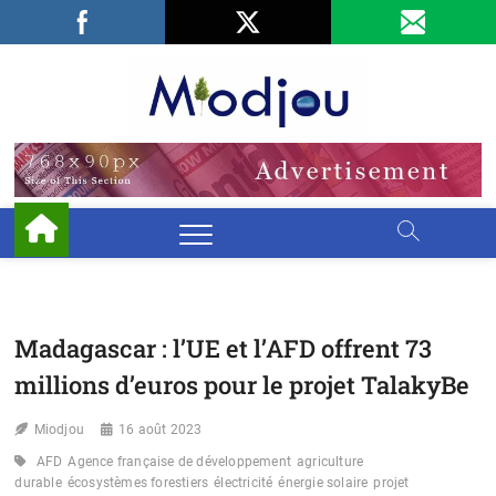
Skip
Facebook
LinkedIn
X
to
content
Miodjo
PRÉSERVONS
NOTRE
ENVIRONNEMENT
Madagascar : l’UE et l’AFD offrent 73
millions d’euros pour le projet TalakyBe
Miodjou
16 août 2023
AFD
Agence française de développement
agriculture
durable
écosystèmes forestiers
électricité
énergie solaire
projet