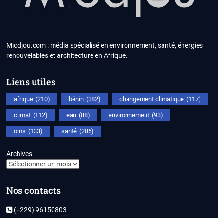
Miodjou.com : média spécialisé en environnement, santé, énergies
renouvelables et architecture en Afrique.
Liens utiles
afrique
(210)
bénin
(382)
changement climatique
(117)
climat
(112)
eau
(88)
environnement
(93)
oms
(133)
santé
(285)
Archives
Nos contacts
(+229) 96150803