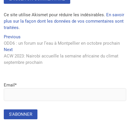
Ce site utilise Akismet pour réduire les indésirables.
En savoir
plus sur la façon dont les données de vos commentaires sont
traitées
.
Navigation
Previous
Previous
post:
ODD6 : un forum sur l’eau à Montpellier en octobre prochain
de
Next
Next
l’article
post:
ACW 2023: Nairobi accueille la semaine africaine du climat
septembre prochain
Email*