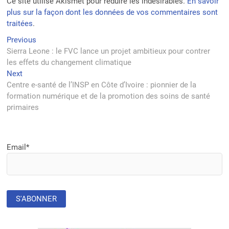
Ce site utilise Akismet pour réduire les indésirables.
En savoir
plus sur la façon dont les données de vos commentaires sont
traitées
.
Navigation
Previous
Previous
post:
Sierra Leone : le FVC lance un projet ambitieux pour contrer
de
les effets du changement climatique
l’article
Next
Next
post:
Centre e-santé de l’INSP en Côte d’Ivoire : pionnier de la
formation numérique et de la promotion des soins de santé
primaires
Email*