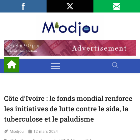
Skip
Facebook
LinkedIn
X
to
content
Miodjo
PRÉSERVONS
NOTRE
ENVIRONNEMENT
Côte d’Ivoire : le fonds mondial renforce
les initiatives de lutte contre le sida, la
tuberculose et le paludisme
Miodjou
12 mars 2024