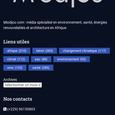
Miodjou.com : média spécialisé en environnement, santé, énergies
renouvelables et architecture en Afrique.
Liens utiles
afrique
(210)
bénin
(383)
changement climatique
(117)
climat
(112)
eau
(88)
environnement
(93)
oms
(133)
santé
(285)
Archives
Nos contacts
(+229) 96150803